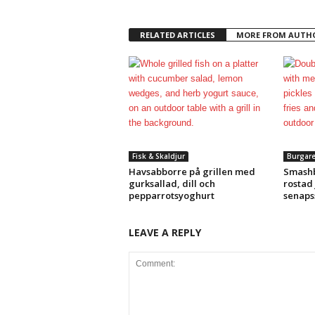
RELATED ARTICLES
MORE FROM AUTH
Fisk & Skaldjur
Burgar
Havsabborre på grillen med
Smashb
gurksallad, dill och
rostad
pepparrotsyoghurt
senapss
LEAVE A REPLY