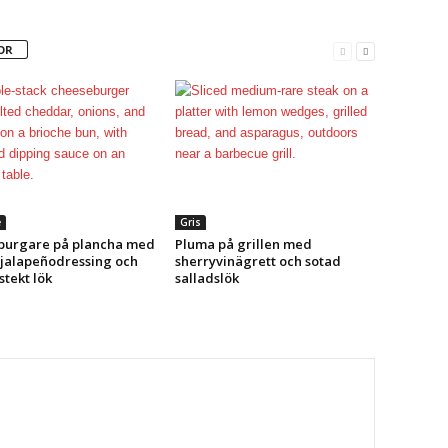
OR
e
Gris
urgare på plancha med
Pluma på grillen med
 jalapeñodressing och
sherryvinägrett och sotad
tekt lök
salladslök