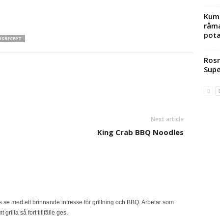
Kumm
råma
pota
RSRECEPT
Rosm
Supe
Next article
King Crab BBQ Noodles
se med ett brinnande intresse för grillning och BBQ. Arbetar som
rilla så fort tillfälle ges.