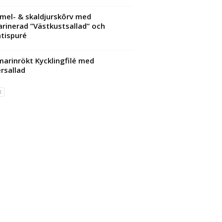
el- & skaldjurskôrv med
rinerad ’’Västkustsallad’’ och
tispuré
arinrökt Kycklingfilé med
rsallad