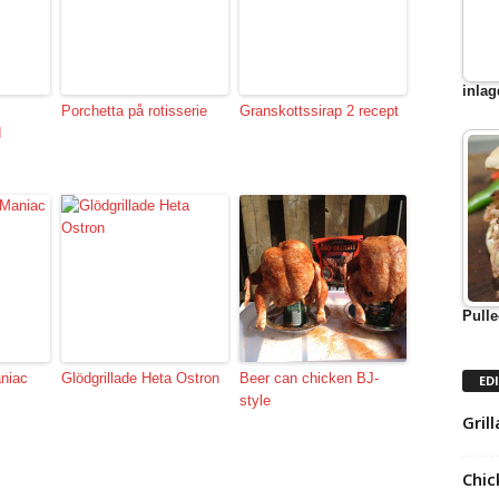
inlag
Porchetta på rotisserie
Granskottssirap 2 recept
d
Pulle
niac
Glödgrillade Heta Ostron
Beer can chicken BJ-
ED
style
Gril
Chic