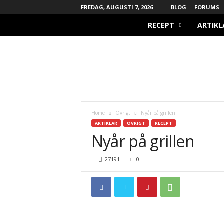
FREDAG, AUGUSTI 7, 2026
BLOG
FORUMS
B
RECEPT
ARTIKL
B
Q
L
o
v
e
r
s
Home
Övrigt
Nyår på grillen
.
ARTIKLAR
ÖVRIGT
RECEPT
s
Nyår på grillen
e
27191
0