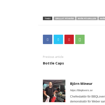
TAGS
GRILLAT PÅ NYÅR
NYÅR PÅ GRILLEN
NYÅ
Previous article
Bottle Caps
Björn Mineur
https://bbqlovers.se
Chefredaktör för BBQLovers.
demonstratör för Weber samt g