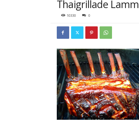
Thaigrillade Lamm
10330
0