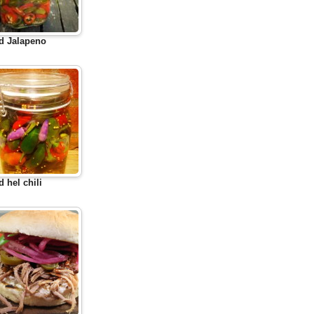
d Jalapeno
d hel chili