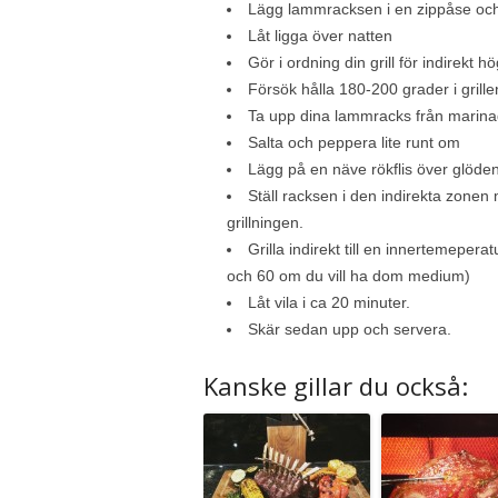
Lägg lammracksen i en zippåse och
Låt ligga över natten
Gör i ordning din grill för indirekt 
Försök hålla 180-200 grader i grille
Ta upp dina lammracks från marinad
Salta och peppera lite runt om
Lägg på en näve rökflis över glöde
Ställ racksen i den indirekta zonen
grillningen.
Grilla indirekt till en innertemeper
och 60 om du vill ha dom medium)
Låt vila i ca 20 minuter.
Skär sedan upp och servera.
Kanske gillar du också: