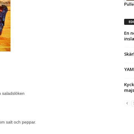
Pulle
ED
En n
insl
Skär
YAM
Kyck
majs
h saladslöken
tom salt och peppar.