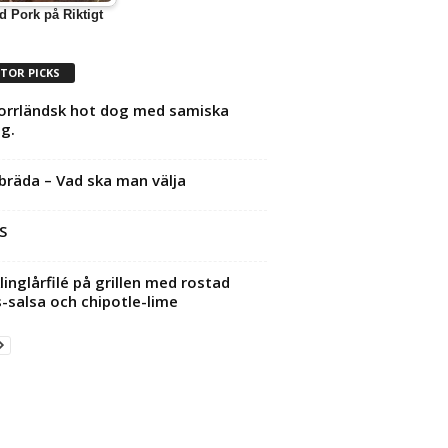
d Pork på Riktigt
ITOR PICKS
orrländsk hot dog med samiska
ag.
bräda – Vad ska man välja
S
linglårfilé på grillen med rostad
-salsa och chipotle-lime