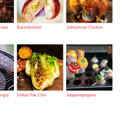
 east
Baconbomber
Julmustcan Chicken
inga)
Grillad Pak Choi
Jalapenopoppers