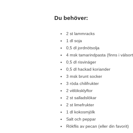
Du behöver:
2 st lammracks
1 dl soja
0,5 dl jordnötsolja
4 msk tamarindpasta (finns i välsort
0,5 dl risvinäger
0,5 dl hackad koriander
3 msk brunt socker
3 röda chilifrukter
2 vitlöksklyftor
2 st salladslökar
2 st limefrukter
1 dl kokosmjölk
Salt och peppar
Rökflis av pecan (eller din favorit)