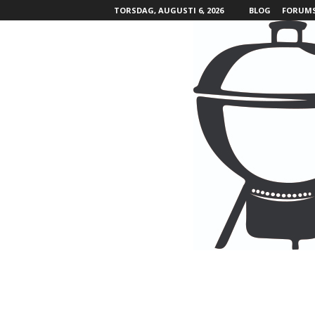
TORSDAG, AUGUSTI 6, 2026
BLOG
FORUM
B
B
Q
L