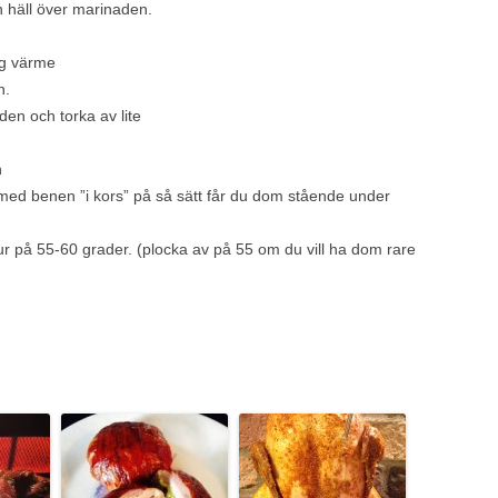
 häll över marinaden.
hög värme
n.
en och torka av lite
n
 med benen ”i kors” på så sätt får du dom stående under
atur på 55-60 grader. (plocka av på 55 om du vill ha dom rare