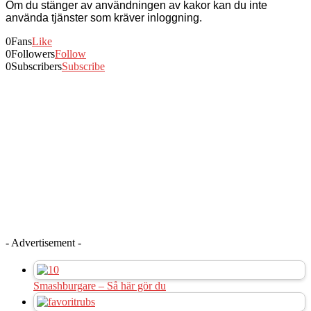
Om du stänger av användningen av kakor kan du inte
använda tjänster som kräver inloggning.
0
Fans
Like
0
Followers
Follow
0
Subscribers
Subscribe
- Advertisement -
Smashburgare – Så här gör du