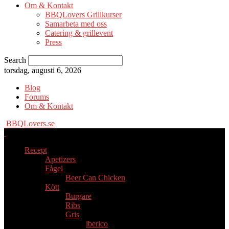
Om & Kontakt
BBQLovers Grillkurser
Samarbeta med oss
Catering & grillevent
Press
Search
torsdag, augusti 6, 2026
Blog
Forums
Om & Kontakt
BBQLovers.se
Recept
Apetizers
Fågel
Beer Can Chicken
Kött
Burgare
Ribs
Gris
iberico