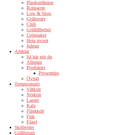
Plankgrillning
Rotisserie
Low & Slow
Grillrester
Chili
Grilltillbehör
Grönsaker
Heta recept
Julmat
Artiklar
Så här gör du
Allmänt
Produkter
Presenttips
Övrigt
Temperaturer
Viltkött
Nötkött
Lamm
Kalv
Fläskkött
Fisk
Fågel
Skribenter
Grillforum