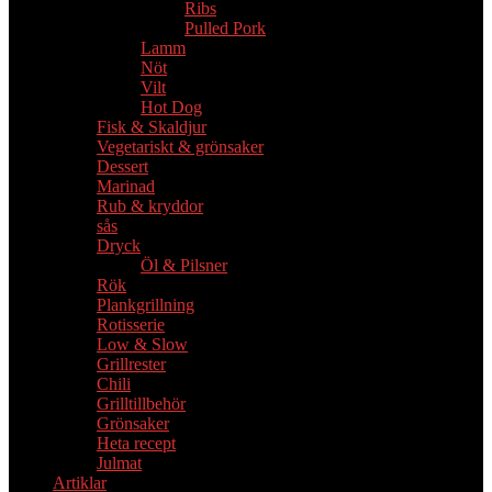
Ribs
Pulled Pork
Lamm
Nöt
Vilt
Hot Dog
Fisk & Skaldjur
Vegetariskt & grönsaker
Dessert
Marinad
Rub & kryddor
sås
Dryck
Öl & Pilsner
Rök
Plankgrillning
Rotisserie
Low & Slow
Grillrester
Chili
Grilltillbehör
Grönsaker
Heta recept
Julmat
Artiklar