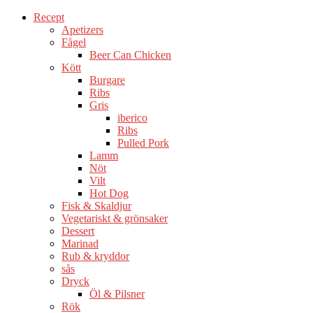
Recept
Apetizers
Fågel
Beer Can Chicken
Kött
Burgare
Ribs
Gris
iberico
Ribs
Pulled Pork
Lamm
Nöt
Vilt
Hot Dog
Fisk & Skaldjur
Vegetariskt & grönsaker
Dessert
Marinad
Rub & kryddor
sås
Dryck
Öl & Pilsner
Rök