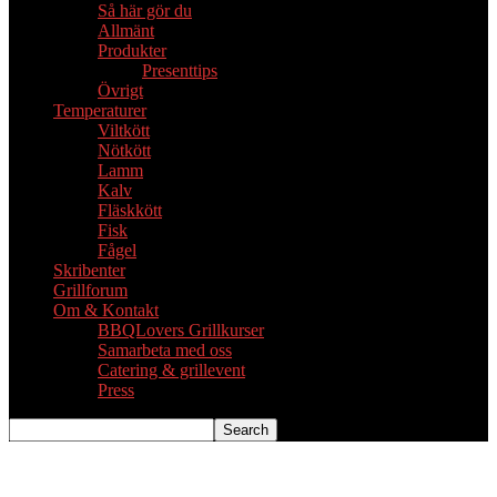
Så här gör du
Allmänt
Produkter
Presenttips
Övrigt
Temperaturer
Viltkött
Nötkött
Lamm
Kalv
Fläskkött
Fisk
Fågel
Skribenter
Grillforum
Om & Kontakt
BBQLovers Grillkurser
Samarbeta med oss
Catering & grillevent
Press