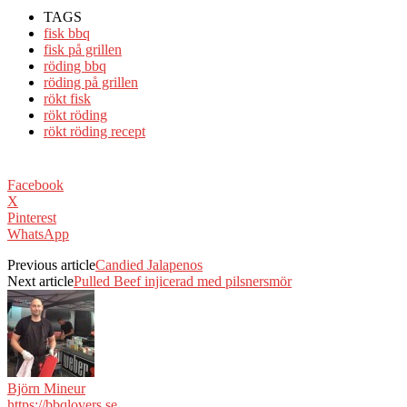
TAGS
fisk bbq
fisk på grillen
röding bbq
röding på grillen
rökt fisk
rökt röding
rökt röding recept
Facebook
X
Pinterest
WhatsApp
Previous article
Candied Jalapenos
Next article
Pulled Beef injicerad med pilsnersmör
Björn Mineur
https://bbqlovers.se