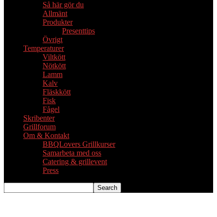
Så här gör du
Allmänt
Produkter
Presenttips
Övrigt
Temperaturer
Viltkött
Nötkött
Lamm
Kalv
Fläskkött
Fisk
Fågel
Skribenter
Grillforum
Om & Kontakt
BBQLovers Grillkurser
Samarbeta med oss
Catering & grillevent
Press