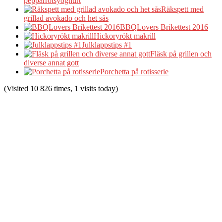
pepparrotsyoghurt
Räkspett med
grillad avokado och het sås
BBQLovers Brikettest 2016
Hickoryrökt makrill
Julklappstips #1
Fläsk på grillen och
diverse annat gott
Porchetta på rotisserie
(Visited 10 826 times, 1 visits today)