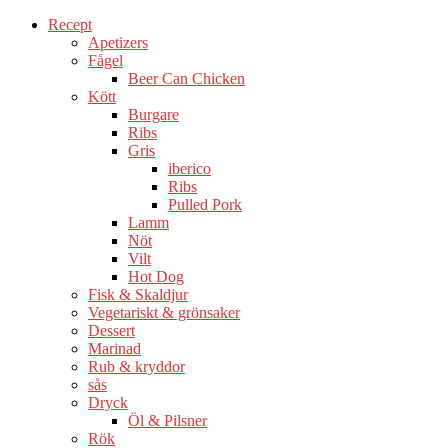
Recept
Apetizers
Fågel
Beer Can Chicken
Kött
Burgare
Ribs
Gris
iberico
Ribs
Pulled Pork
Lamm
Nöt
Vilt
Hot Dog
Fisk & Skaldjur
Vegetariskt & grönsaker
Dessert
Marinad
Rub & kryddor
sås
Dryck
Öl & Pilsner
Rök