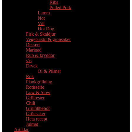
Ribs
Pulled Pork
Lamm
Nöt
Vilt
Hot Dog
Fisk & Skaldjur
Vegetariskt & grönsaker
Dessert
Marinad
Rub & kryddor
sås
Dryck
Öl & Pilsner
Rök
Plankgrillning
Rotisserie
Low & Slow
Grillrester
Chili
Grilltillbehör
Grönsaker
Heta recept
Julmat
Artiklar