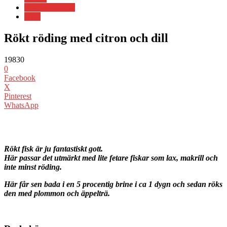
Fisk & Skaldjur
Nyår
Rökt röding med citron och dill
19830
0
Facebook
X
Pinterest
WhatsApp
Rökt fisk är ju fantastiskt gott.
Här passar det utmärkt med lite fetare fiskar som lax, makrill och
inte minst röding.
Här får sen bada i en 5 procentig brine i ca 1 dygn och sedan röks
den med plommon och äppelträ.