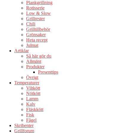
Plankgrillning
Rotisserie
Low & Slow
Grillrester
Chili
Grilltillbehör
Grönsaker
Heta recept
Julmat
Artiklar
Så här gör du
Allmänt
Produkter
Presenttips
Övrigt
Temperaturer
Viltkött
Nötkött
Lamm
Kalv
Fläskkött
Fisk
Fågel
Skribenter
Grillforum