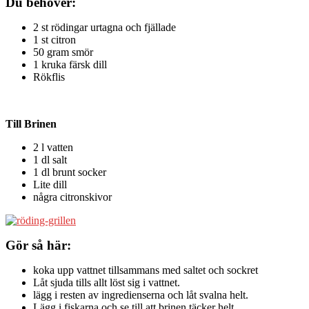
Du behöver:
2 st rödingar urtagna och fjällade
1 st citron
50 gram smör
1 kruka färsk dill
Rökflis
Till Brinen
2 l vatten
1 dl salt
1 dl brunt socker
Lite dill
några citronskivor
Gör så här:
koka upp vattnet tillsammans med saltet och sockret
Låt sjuda tills allt löst sig i vattnet.
lägg i resten av ingredienserna och låt svalna helt.
Lägg i fiskarna och se till att brinen täcker helt.