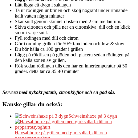
Lått ligga ett dygn i saltlagen
Ta ur rödingen ur brinen och skölj nogrant under rinnande
kallt vatten några minuter
Skär snitt genom skinnet i fisken med 2 cm mellanrum.
Skiva citronen och pilla ner en citronskiva, dill och en klick
smör i varje snitt.
Fyll rödingen med dill och citron
Gör i ordning grillen för 50/50-metoden och low & slow.
Du bör hålla ca 100 grader i grillen
Lägg på rökflisen på glöden och placera sedan rödingen på
den kalla zonen av grillen.
Rök sedan rödingen tills den har en innertemperatur på 50
grader. detta tar ca 35-40 minuter
Servera med nykokt potatis, citronklyftor och en god sås.
Kanske gillar du också:
Schweinshaxe på 3 dygn
Havsabborre på grillen med gurksallad, dill och