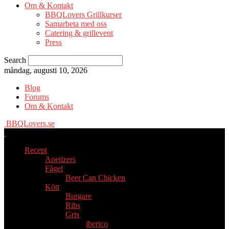
Om & Kontakt
BBQLovers Grillkurser
Samarbeta med oss
Catering & grillevent
Press
Search
måndag, augusti 10, 2026
Blog
Forums
Om & Kontakt
BBQLovers.se
Recept
Apetizers
Fågel
Beer Can Chicken
Kött
Burgare
Ribs
Gris
iberico