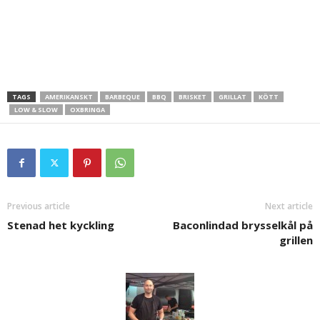
TAGS
AMERIKANSKT
BARBEQUE
BBQ
BRISKET
GRILLAT
KÖTT
LOW & SLOW
OXBRINGA
Previous article
Next article
Stenad het kyckling
Baconlindad brysselkål på
grillen