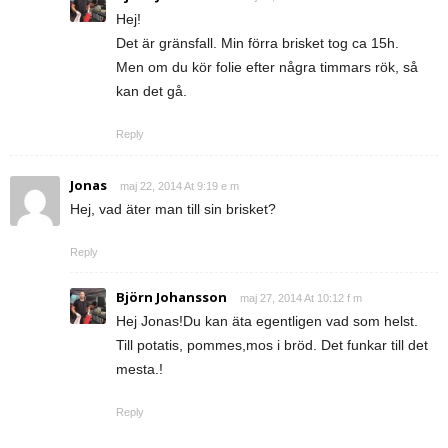
Hej!
Det är gränsfall. Min förra brisket tog ca 15h.
Men om du kör folie efter några timmars rök, så
kan det gå.
Reply
Jonas
maj 22, 2014 At 9:19 e m
Hej, vad äter man till sin brisket?
Reply
Björn Johansson
maj 27, 2014 At 10:12 f m
Hej Jonas!Du kan äta egentligen vad som helst.
Till potatis, pommes,mos i bröd. Det funkar till det
mesta.!
Reply