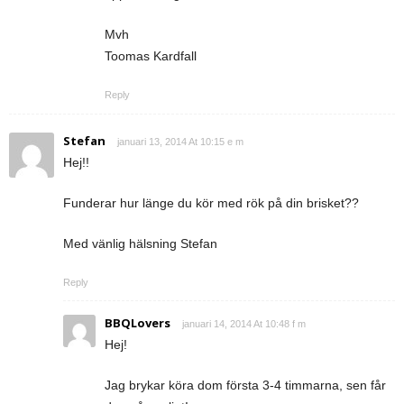
Mvh
Toomas Kardfall
Reply
Stefan
januari 13, 2014 At 10:15 e m
Hej!!
Funderar hur länge du kör med rök på din brisket??
Med vänlig hälsning Stefan
Reply
BBQLovers
januari 14, 2014 At 10:48 f m
Hej!
Jag brykar köra dom första 3-4 timmarna, sen får