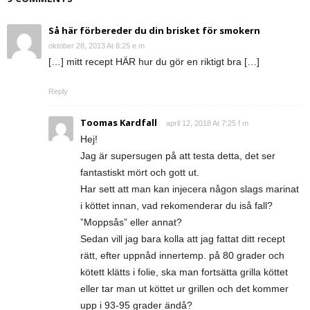
Så här förbereder du din brisket för smokern
oktober 28, 2013 At 8:25 e m
[…] mitt recept HÄR hur du gör en riktigt bra […]
Reply
Toomas Kardfall
april 12, 2018 At 7:25 f m
Hej!
Jag är supersugen på att testa detta, det ser
fantastiskt mört och gott ut.
Har sett att man kan injecera någon slags marinat
i köttet innan, vad rekomenderar du iså fall?
”Moppsås” eller annat?
Sedan vill jag bara kolla att jag fattat ditt recept
rätt, efter uppnåd innertemp. på 80 grader och
kötett klätts i folie, ska man fortsätta grilla köttet
eller tar man ut köttet ur grillen och det kommer
upp i 93-95 grader ändå?