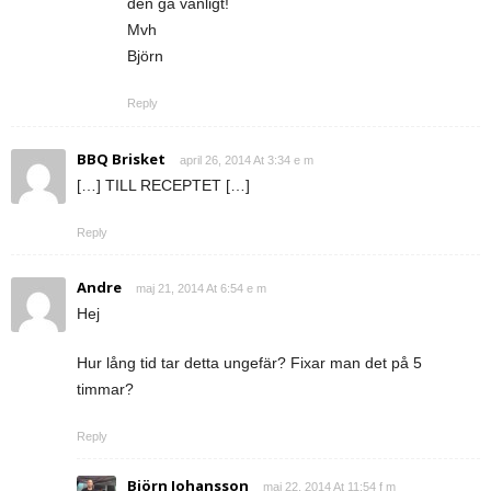
den gå vanligt!
Mvh
Björn
Reply
BBQ Brisket
april 26, 2014 At 3:34 e m
[…] TILL RECEPTET […]
Reply
Andre
maj 21, 2014 At 6:54 e m
Hej
Hur lång tid tar detta ungefär? Fixar man det på 5
timmar?
Reply
Björn Johansson
maj 22, 2014 At 11:54 f m