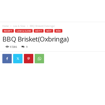
Home
Low & Slow
BBQ Brisket(Oxbringa)
RECEPT
LOW & SLOW
KÖTT
NÖT
RÖK
BBQ Brisket(Oxbringa)
97286
9