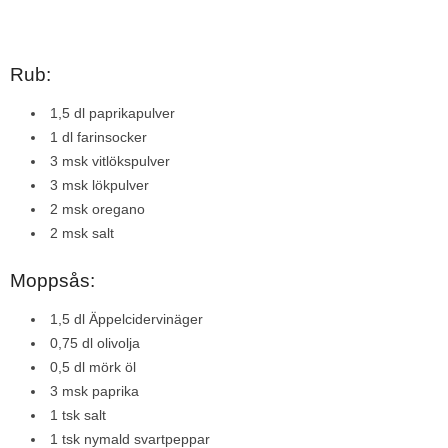
Rub:
1,5 dl paprikapulver
1 dl farinsocker
3 msk vitlökspulver
3 msk lökpulver
2 msk oregano
2 msk salt
Moppsås:
1,5 dl Äppelcidervinäger
0,75 dl olivolja
0,5 dl mörk öl
3 msk paprika
1 tsk salt
1 tsk nymald svartpeppar