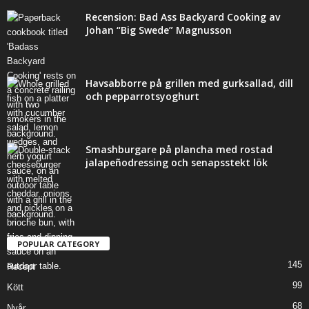
Recension: Bad Ass Backyard Cooking av
Johan “Big Swede” Magnusson
Havsabborre på grillen med gurksallad, dill
och pepparrotsyoghurt
Smashburgare på plancha med rostad
jalapeñodressing och senapsstekt lök
POPULAR CATEGORY
145
Recept
99
Kött
68
Nyår