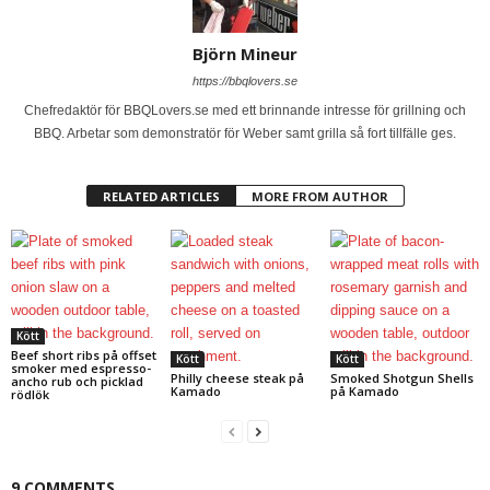
Björn Mineur
https://bbqlovers.se
Chefredaktör för BBQLovers.se med ett brinnande intresse för grillning och
BBQ. Arbetar som demonstratör för Weber samt grilla så fort tillfälle ges.
RELATED ARTICLES
MORE FROM AUTHOR
Kött
Beef short ribs på offset
Kött
Kött
smoker med espresso-
Philly cheese steak på
Smoked Shotgun Shells
ancho rub och picklad
Kamado
på Kamado
rödlök
9 COMMENTS