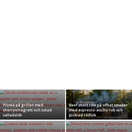
Pluma på grillen med
Beef short ribs på offset smoker
sherryvinägrett och sotad
med espresso-ancho rub och
salladslök
picklad rödlök