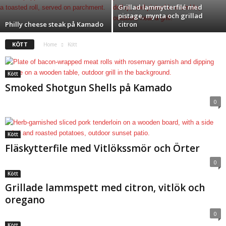
Grillad lammytterfilé med
pistage, mynta och grillad
Philly cheese steak på Kamado
citron
KÖTT
Home
Kött
Kött
Smoked Shotgun Shells på Kamado
0
Kött
Fläskytterfile med Vitlökssmör och Örter
0
Kött
Grillade lammspett med citron, vitlök och
oregano
0
Kött