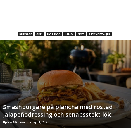
BURGARE
GRIS
HOT DOG
LAMM
NÖT
STYCKDETALJER
Smashburgare på plancha med rostad
jalapeñodressing och senapsstekt lök
Björn Mineur
-
maj 31, 2026