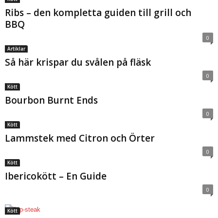
Ribs – den kompletta guiden till grill och
BBQ
0
Artiklar
Så här krispar du svålen på fläsk
0
Kött
Bourbon Burnt Ends
0
Kött
Lammstek med Citron och Örter
0
Kött
Ibericokött – En Guide
0
Kött