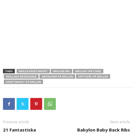
TAGS
GRILLA VEGETARISKT
GRILLAD KÅL
GRILLAD SPETSKÅL
GRILLADE GRÖNSAKER
GRÖNSAKR PÅ GRILLEN
SPETSKÅL PÅ GRILLEN
VEGETARISKT PÅ GRILLEN
Previous article
Next article
21 Fantastiska
Babylon Baby Back Ribs