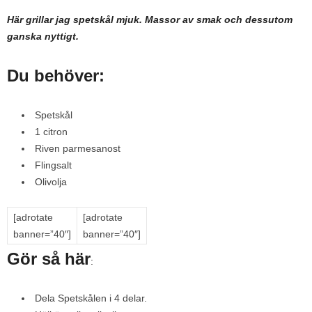
Här grillar jag spetskål mjuk. Massor av smak och dessutom
ganska nyttigt.
Du behöver:
Spetskål
1 citron
Riven parmesanost
Flingsalt
Olivolja
[adrotate
[adrotate
banner=”40″]
banner=”40″]
Gör så här
:
Dela Spetskålen i 4 delar.