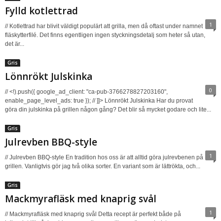
Fylld kotlettrad
1
// Kotlettrad har blivit väldigt populärt att grilla, men då oftast under namnet
fläskytterfilé. Det finns egentligen ingen styckningsdetalj som heter så utan,
det är...
Gris
Lönnrökt Julskinka
0
// <!).push({ google_ad_client: "ca-pub-3766278827203160",
enable_page_level_ads: true }); // ]]> Lönnrökt Julskinka Har du provat
göra din julskinka på grillen någon gång? Det blir så mycket godare och lite...
Gris
Julrevben BBQ-style
1
// Julrevben BBQ-style En tradition hos oss är att alltid göra julrevbenen på
grillen. Vanligtvis gör jag två olika sorter. En variant som är lättrökta, och...
Gris
Mackmyrafläsk med knaprig svål
1
// Mackmyrafläsk med knaprig svål Detta recept är perfekt både på