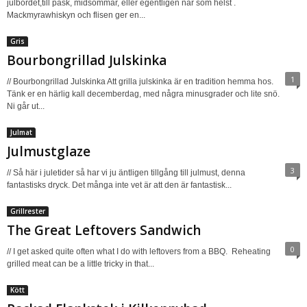
julbordet,till påsk, midsommar, eller egentligen när som helst .
Mackmyrawhiskyn och flisen ger en...
Gris
Bourbongrillad Julskinka
1
// Bourbongrillad Julskinka Att grilla julskinka är en tradition hemma hos.
Tänk er en härlig kall decemberdag, med några minusgrader och lite snö.
Ni går ut...
Julmat
Julmustglaze
3
// Så här i juletider så har vi ju äntligen tillgång till julmust, denna
fantastisks dryck. Det många inte vet är att den är fantastisk...
Grillrester
The Great Leftovers Sandwich
0
// I get asked quite often what I do with leftovers from a BBQ. Reheating
grilled meat can be a little tricky in that...
Kött