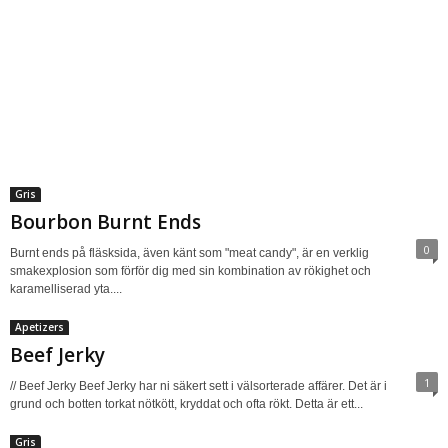
Gris
Bourbon Burnt Ends
0
Burnt ends på fläsksida, även känt som "meat candy", är en verklig
smakexplosion som förför dig med sin kombination av rökighet och
karamelliserad yta....
Apetizers
Beef Jerky
1
// Beef Jerky Beef Jerky har ni säkert sett i välsorterade affärer. Det är i
grund och botten torkat nötkött, kryddat och ofta rökt. Detta är ett...
Gris