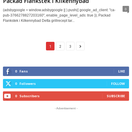
Packad Flankstek i Kilkennybad
0
(adsbygoogle = window.adsbygoogle || ).push({ google_ad_client: "ca-
pub-3766278827203160", enable_page_level_ads: true }); Packad
Flankstek i Kilkennybad Detta grillrecept tar...
1
2
3
0
Fans
LIKE
0
Followers
FOLLOW
0
Subscribers
SUBSCRIBE
- Advertisement -