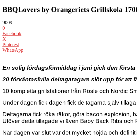
BBQLovers by Orangeriets Grillskola 170
9009
0
Facebook
X
Pinterest
WhatsApp
En solig lördagsförmiddag i juni gick den först
20 förväntasfulla deltagaragare slöt upp för att få
10 kompletta grillstationer från Rösle och Nordic 
Under dagen fick dagen fick deltagarna själv tillaga e
Deltagarna fick röka räkor, göra bacon explosion, ba
Utöver detta tillagade vi även Baby Back Ribs och 
När dagen var slut var det mycket nöjda och defini