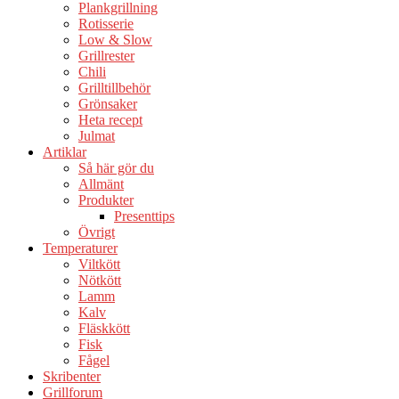
Plankgrillning
Rotisserie
Low & Slow
Grillrester
Chili
Grilltillbehör
Grönsaker
Heta recept
Julmat
Artiklar
Så här gör du
Allmänt
Produkter
Presenttips
Övrigt
Temperaturer
Viltkött
Nötkött
Lamm
Kalv
Fläskkött
Fisk
Fågel
Skribenter
Grillforum