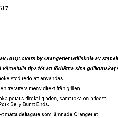
617
a av BBQLovers by Orangeriet Grillskola av stapel
 värdefulla tips för att förbättra sina grillkunska
pe
Smoke stod redo att användas.
n trerätters meny direkt från grillen.
ka potatis direkt i glöden, samt röka en brieost.
Pork Belly Burnt Ends.
tivt mätta deltagare som lämnade Orangeriet