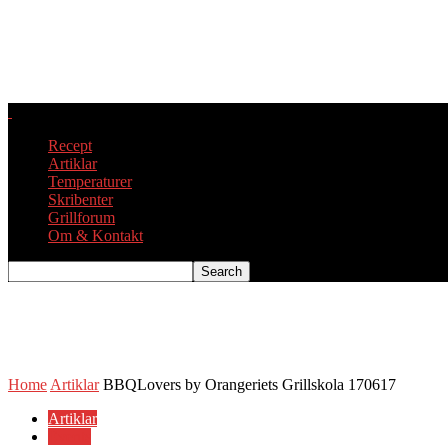
Recept
Artiklar
Temperaturer
Skribenter
Grillforum
Om & Kontakt
Home
Artiklar
BBQLovers by Orangeriets Grillskola 170617
Artiklar
Events