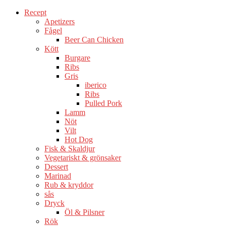
Recept
Apetizers
Fågel
Beer Can Chicken
Kött
Burgare
Ribs
Gris
iberico
Ribs
Pulled Pork
Lamm
Nöt
Vilt
Hot Dog
Fisk & Skaldjur
Vegetariskt & grönsaker
Dessert
Marinad
Rub & kryddor
sås
Dryck
Öl & Pilsner
Rök