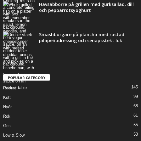
Havsabborre på grillen med gurksallad, dill
och pepparrotsyoghurt
Smashburgare på plancha med rostad
jalapeñodressing och senapsstekt lök
POPULAR CATEGORY
145
Recept
99
Kött
68
Nyår
61
Rök
55
Gris
53
Low & Slow