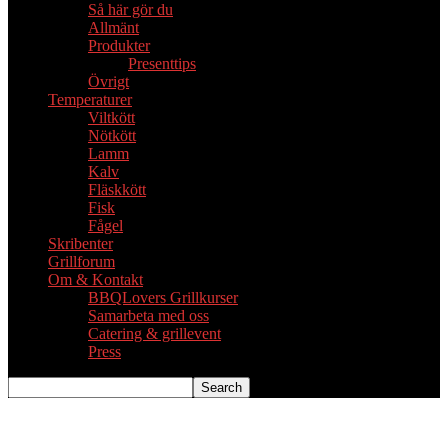
Så här gör du
Allmänt
Produkter
Presenttips
Övrigt
Temperaturer
Viltkött
Nötkött
Lamm
Kalv
Fläskkött
Fisk
Fågel
Skribenter
Grillforum
Om & Kontakt
BBQLovers Grillkurser
Samarbeta med oss
Catering & grillevent
Press