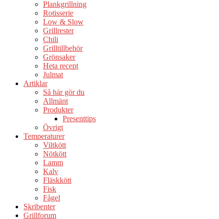
Plankgrillning
Rotisserie
Low & Slow
Grillrester
Chili
Grilltillbehör
Grönsaker
Heta recept
Julmat
Artiklar
Så här gör du
Allmänt
Produkter
Presenttips
Övrigt
Temperaturer
Viltkött
Nötkött
Lamm
Kalv
Fläskkött
Fisk
Fågel
Skribenter
Grillforum