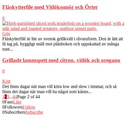
Fläskytterfile med Vitlökssmör och Örter
0
Gris
Fläskytterfilé är lite av svensk grillkväll i råvaruform. Den är lätt att
få tag på, hyggligt snäll mot plånboken och uppskattad av många
runt...
Grillade lammspett med citron, vitlök och oregano
0
Kött
Det finns dagar när man vill köra low and slow i timmar, och så
finns det dagar när man vill ha något som känns...
1
2
3
...
44
Page 2 of 44
0
Fans
Like
0
Followers
Follow
0
Subscribers
Subscribe