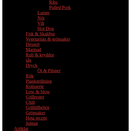
Ribs
Pulled Pork
Lamm
Nöt
Vilt
Hot Dog
Fisk & Skaldjur
Vegetariskt & grönsaker
Dessert
Marinad
Rub & kryddor
sås
Dryck
Öl & Pilsner
Rök
Plankgrillning
Rotisserie
Low & Slow
Grillrester
Chili
Grilltillbehör
Grönsaker
Heta recept
Julmat
Artiklar