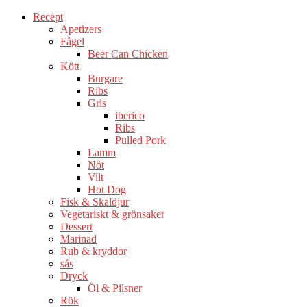
Recept
Apetizers
Fågel
Beer Can Chicken
Kött
Burgare
Ribs
Gris
iberico
Ribs
Pulled Pork
Lamm
Nöt
Vilt
Hot Dog
Fisk & Skaldjur
Vegetariskt & grönsaker
Dessert
Marinad
Rub & kryddor
sås
Dryck
Öl & Pilsner
Rök