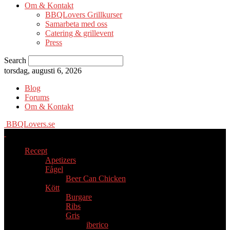
Om & Kontakt
BBQLovers Grillkurser
Samarbeta med oss
Catering & grillevent
Press
Search
torsdag, augusti 6, 2026
Blog
Forums
Om & Kontakt
BBQLovers.se
Recept
Apetizers
Fågel
Beer Can Chicken
Kött
Burgare
Ribs
Gris
iberico