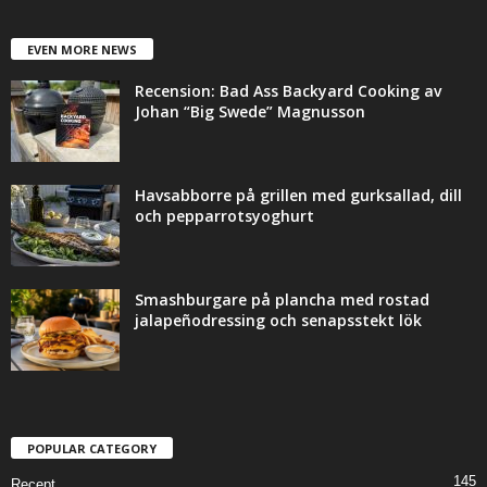
EVEN MORE NEWS
Recension: Bad Ass Backyard Cooking av
Johan “Big Swede” Magnusson
Havsabborre på grillen med gurksallad, dill
och pepparrotsyoghurt
Smashburgare på plancha med rostad
jalapeñodressing och senapsstekt lök
POPULAR CATEGORY
145
Recept