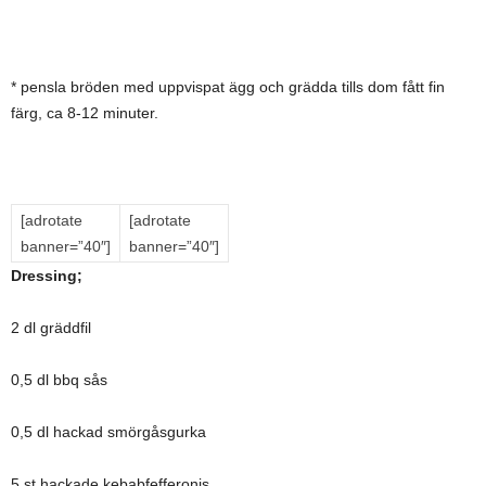
* pensla bröden med uppvispat ägg och grädda tills dom fått fin
färg, ca 8-12 minuter.
[adrotate
[adrotate
banner=”40″]
banner=”40″]
Dressing;
2 dl gräddfil
0,5 dl bbq sås
0,5 dl hackad smörgåsgurka
5 st hackade kebabfefferonis