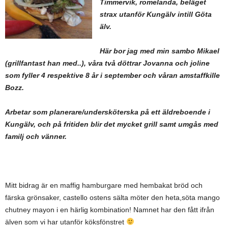
Timmervik, romelanda, beläget
strax utanför Kungälv intill Göta
älv.
Här bor jag med min sambo Mikael
(grillfantast han med..), våra två döttrar Jovanna och joline
som fyller 4 respektive 8 år i september och våran amstaffkille
Bozz.
Arbetar som planerare/undersköterska på ett äldreboende i
Kungälv, och på fritiden blir det mycket grill samt umgås med
familj och vänner.
Mitt bidrag är en maffig hamburgare med hembakat bröd och
färska grönsaker, castello ostens sälta möter den heta,söta mango
chutney mayon i en härlig kombination! Namnet har den fått ifrån
älven som vi har utanför köksfönstret