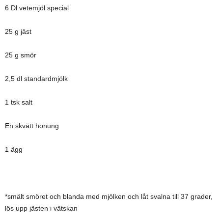
6 Dl vetemjöl special
25 g jäst
25 g smör
2,5 dl standardmjölk
1 tsk salt
En skvätt honung
1 ägg
*smält smöret och blanda med mjölken och låt svalna till 37 grader,
lös upp jästen i vätskan