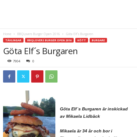
Home
BBQLovers Burger Open 2016
Göta Elf´s Burgaren
TÄVLINGAR
BBQLOVERS BURGER OPEN 2016
KÖTT
BURGARE
Göta Elf´s Burgaren
7904
0
Göta Elf´s Burgaren är inskickad
av Mikaela Lidbäck
Mikaela är 34 år och bor i