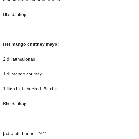
Blanda ihop.
Het mango chutney mayo;
2 dl lättmajjonäs
1 dl mango chutney
1 liten bit finhackad röd chilli
Blanda ihop
[adrotate banner=”44″]