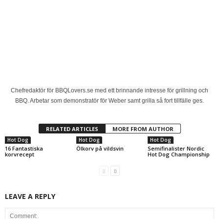
Chefredaktör för BBQLovers.se med ett brinnande intresse för grillning och
BBQ. Arbetar som demonstratör för Weber samt grilla så fort tillfälle ges.
RELATED ARTICLES
MORE FROM AUTHOR
Hot Dog
Hot Dog
Hot Dog
16 Fantastiska
Ölkorv på vildsvin
Semifinalister Nordic
korvrecept
Hot Dog Championship
LEAVE A REPLY