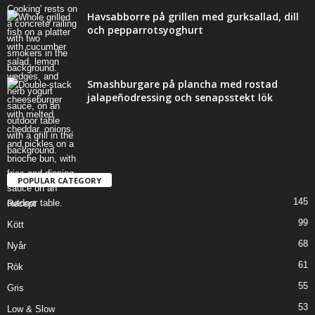
Havsabborre på grillen med gurksallad, dill
och pepparrotsyoghurt
Smashburgare på plancha med rostad
jalapeñodressing och senapsstekt lök
POPULAR CATEGORY
145
Recept
99
Kött
68
Nyår
61
Rök
55
Gris
53
Low & Slow