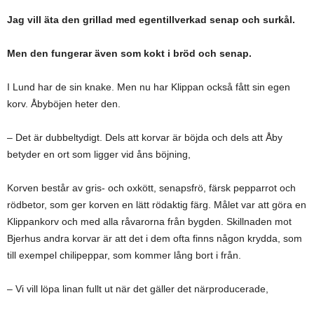
Jag vill äta den grillad med egentillverkad senap och surkål.
Men den fungerar även som kokt i bröd och senap.
I Lund har de sin knake. Men nu har Klippan också fått sin egen
korv. Åbyböjen heter den.
– Det är dubbeltydigt. Dels att korvar är böjda och dels att Åby
betyder en ort som ligger vid åns böjning,
Korven består av gris- och oxkött, senapsfrö, färsk pepparrot och
rödbetor, som ger korven en lätt rödaktig färg. Målet var att göra en
Klippankorv och med alla råvarorna från bygden. Skillnaden mot
Bjerhus andra korvar är att det i dem ofta finns någon krydda, som
till exempel chilipeppar, som kommer lång bort i från.
– Vi vill löpa linan fullt ut när det gäller det närproducerade,