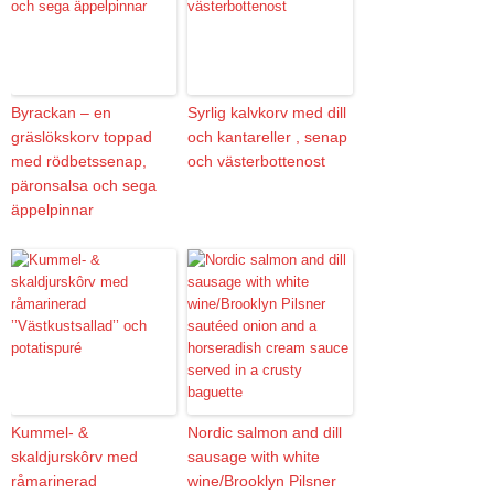
Byrackan – en
Syrlig kalvkorv med dill
gräslökskorv toppad
och kantareller , senap
med rödbetssenap,
och västerbottenost
päronsalsa och sega
äppelpinnar
Kummel- &
Nordic salmon and dill
skaldjurskôrv med
sausage with white
råmarinerad
wine/Brooklyn Pilsner