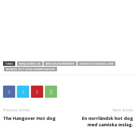
TAGS
BBQLOVERS.SE
BROOKLYN BREWERY
HONESTCOOKING.COM
NORDIC HOT DOG CHAMPIONSHIP
Previous article
Next article
The Hangover Hot dog
En norrländsk hot dog
med samiska inslag.