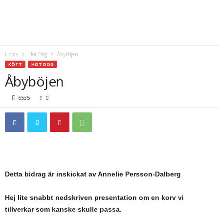
Home
Hot Dog
Åbyböjen
KÖTT
HOT DOG
Åbyböjen
6535
0
Detta bidrag är inskickat av Annelie Persson-Dalberg
Hej lite snabbt nedskriven presentation om en korv vi
tillverkar som kanske skulle passa.