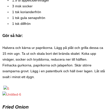
1.5 dl äppelcidervinäger
3 msk socker
1 tsk korianderfrön
1 tsk gula senapsfrön
1 tsk dillfrön
Gör så här:
Halvera och kärna ur paprikorna. Lägg på plåt och grilla dessa ca
15 min ugn. Ta ut och skala bort det brända skalet. Koka upp
vinäger, socker och kryddorna, reducera ner till hälften.
Finhacka gurkorna, paprikorna och jalapeñon. Skär större
svamparna grovt. Lägg i en patentburk och häll över lagen. Låt stå
svalt i minst ett dygn.
Fried Onion