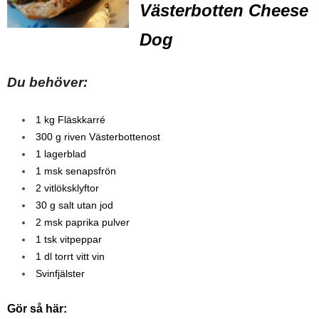
Västerbotten Cheese
Dog
Du behöver:
1 kg Fläskkarré
300 g riven Västerbottenost
1 lagerblad
1 msk senapsfrön
2 vitlöksklyftor
30 g salt utan jod
2 msk paprika pulver
1 tsk vitpeppar
1 dl torrt vitt vin
Svinfjälster
Gör så här: