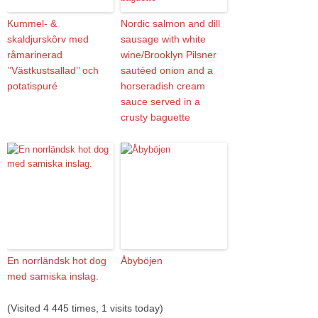
Kummel- &
Nordic salmon and dill
skaldjurskôrv med
sausage with white
råmarinerad
wine/Brooklyn Pilsner
’’Västkustsallad’’ och
sautéed onion and a
potatispuré
horseradish cream
sauce served in a
crusty baguette
En norrländsk hot dog
Åbyböjen
med samiska inslag.
(Visited 4 445 times, 1 visits today)