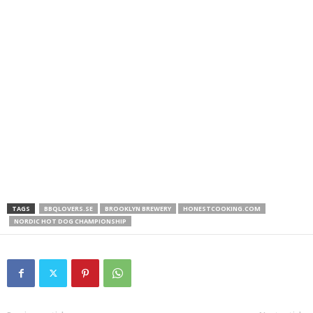
TAGS
BBQLOVERS.SE
BROOKLYN BREWERY
HONESTCOOKING.COM
NORDIC HOT DOG CHAMPIONSHIP