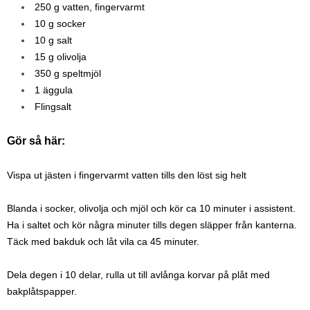
250 g vatten, fingervarmt
10 g socker
10 g salt
15 g olivolja
350 g speltmjöl
1 äggula
Flingsalt
Gör så här:
Vispa ut jästen i fingervarmt vatten tills den löst sig helt
Blanda i socker, olivolja och mjöl och kör ca 10 minuter i assistent.
Ha i saltet och kör några minuter tills degen släpper från kanterna.
Täck med bakduk och låt vila ca 45 minuter.
Dela degen i 10 delar, rulla ut till avlånga korvar på plåt med
bakplåtspapper.