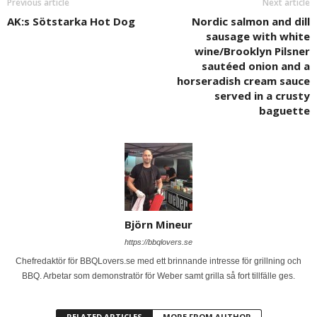
Previous article
Next article
AK:s Sötstarka Hot Dog
Nordic salmon and dill
sausage with white
wine/Brooklyn Pilsner
sautéed onion and a
horseradish cream sauce
served in a crusty
baguette
Björn Mineur
https://bbqlovers.se
Chefredaktör för BBQLovers.se med ett brinnande intresse för grillning och
BBQ. Arbetar som demonstratör för Weber samt grilla så fort tillfälle ges.
RELATED ARTICLES
MORE FROM AUTHOR