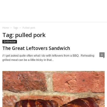
Home
Tags
Pulled pork
Tag: pulled pork
Grillrester
The Great Leftovers Sandwich
0
// I get asked quite often what I do with leftovers from a BBQ. Reheating
grilled meat can be a little tricky in that...