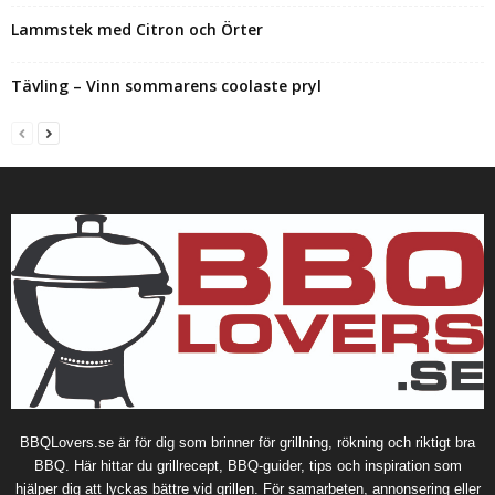
Lammstek med Citron och Örter
Tävling – Vinn sommarens coolaste pryl
BBQLovers.se är för dig som brinner för grillning, rökning och riktigt bra
BBQ. Här hittar du grillrecept, BBQ-guider, tips och inspiration som
hjälper dig att lyckas bättre vid grillen. För samarbeten, annonsering eller