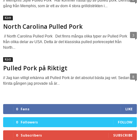
// Memphis Style Pulled Pork Här kommer nästa typ av pulled pork. Denna
gång från Memphis, som är ett av dom 4 stora grilldistrikten i...
Kött
North Carolina Pulled Pork
3
// North Carolina Pulled Pork Det finns många olika typer av Pulled Pork
från olika delar av USA. Detta är det klassiska pulled porkreceptet från
North...
Kött
Pulled Pork på Riktigt
8
// Jag kan villigt erkänna att Pulled Pork är det absolut bästa jag vet. Sedan
första gången jag provade så är...
0
Fans
LIKE
0
Followers
FOLLOW
0
Subscribers
SUBSCRIBE