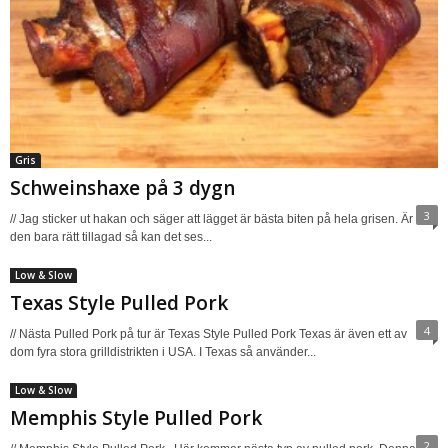
Gris
Schweinshaxe på 3 dygn
3
// Jag sticker ut hakan och säger att lägget är bästa biten på hela grisen. Är
den bara rätt tillagad så kan det ses...
Low & Slow
Texas Style Pulled Pork
4
// Nästa Pulled Pork på tur är Texas Style Pulled Pork Texas är även ett av
dom fyra stora grilldistrikten i USA. I Texas så använder...
Low & Slow
Memphis Style Pulled Pork
2