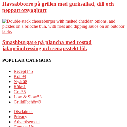
Havsabborre på grillen med gurksallad, dill och
pepparrotsyoghurt
Smashburgare på plancha med rostad
jalapeñodressing och senapsstekt lök
POPULAR CATEGORY
Recept
145
Kött
99
Nyår
68
Rök
61
Gris
55
Low & Slow
53
Grilltillbehör
49
Disclaimer
Privacy
Advertisement
Contact Us