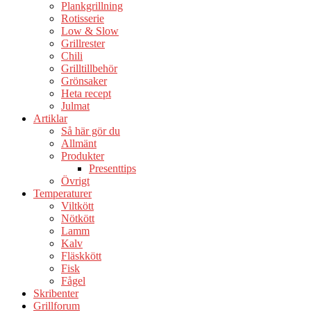
Plankgrillning
Rotisserie
Low & Slow
Grillrester
Chili
Grilltillbehör
Grönsaker
Heta recept
Julmat
Artiklar
Så här gör du
Allmänt
Produkter
Presenttips
Övrigt
Temperaturer
Viltkött
Nötkött
Lamm
Kalv
Fläskkött
Fisk
Fågel
Skribenter
Grillforum