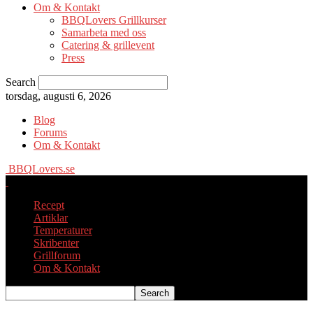
Om & Kontakt
BBQLovers Grillkurser
Samarbeta med oss
Catering & grillevent
Press
Search
torsdag, augusti 6, 2026
Blog
Forums
Om & Kontakt
BBQLovers.se
Recept
Artiklar
Temperaturer
Skribenter
Grillforum
Om & Kontakt