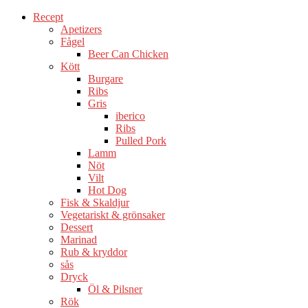
Recept
Apetizers
Fågel
Beer Can Chicken
Kött
Burgare
Ribs
Gris
iberico
Ribs
Pulled Pork
Lamm
Nöt
Vilt
Hot Dog
Fisk & Skaldjur
Vegetariskt & grönsaker
Dessert
Marinad
Rub & kryddor
sås
Dryck
Öl & Pilsner
Rök