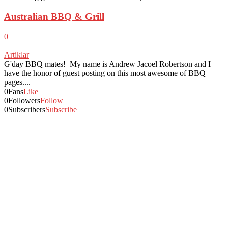
Australian BBQ & Grill
0
Artiklar
G'day BBQ mates! My name is Andrew Jacoel Robertson and I
have the honor of guest posting on this most awesome of BBQ
pages....
0
Fans
Like
0
Followers
Follow
0
Subscribers
Subscribe