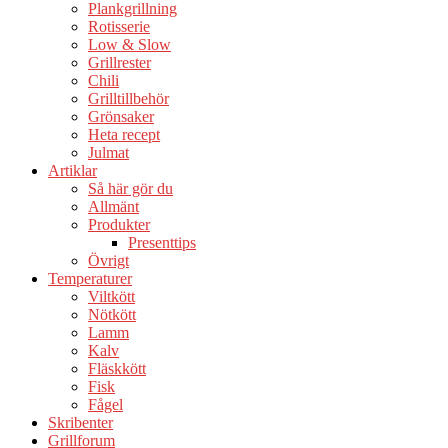
Plankgrillning
Rotisserie
Low & Slow
Grillrester
Chili
Grilltillbehör
Grönsaker
Heta recept
Julmat
Artiklar
Så här gör du
Allmänt
Produkter
Presenttips
Övrigt
Temperaturer
Viltkött
Nötkött
Lamm
Kalv
Fläskkött
Fisk
Fågel
Skribenter
Grillforum