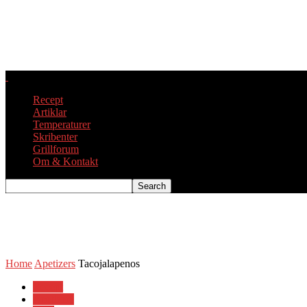
Recept
Artiklar
Temperaturer
Skribenter
Grillforum
Om & Kontakt
Home
Apetizers
Tacojalapenos
Recept
Apetizers