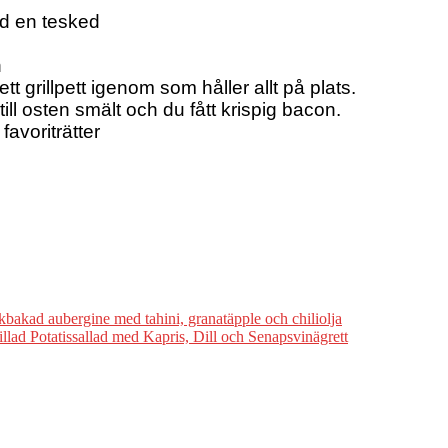
d en tesked
n
 grillpett igenom som håller allt på plats.
 till osten smält och du fått krispig bacon.
favoriträtter
bakad aubergine med tahini, granatäpple och chiliolja
illad Potatissallad med Kapris, Dill och Senapsvinägrett