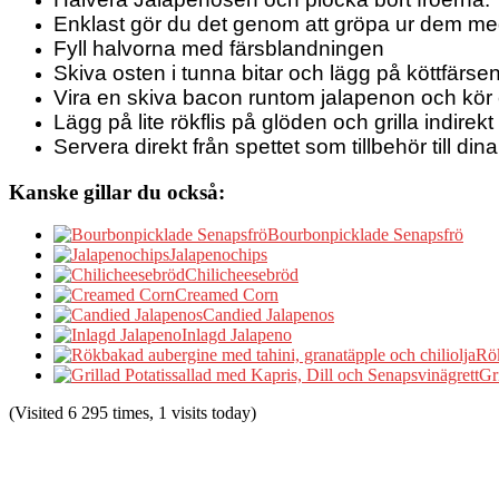
Enklast gör du det genom att gröpa ur dem me
Fyll halvorna med färsblandningen
Skiva osten i tunna bitar och lägg på köttfärse
Vira en skiva bacon runtom jalapenon och kör ett
Lägg på lite rökflis på glöden och grilla indirekt
Servera direkt från spettet som tillbehör till dina 
Kanske gillar du också:
Bourbonpicklade Senapsfrö
Jalapenochips
Chilicheesebröd
Creamed Corn
Candied Jalapenos
Inlagd Jalapeno
Rök
Gr
(Visited 6 295 times, 1 visits today)