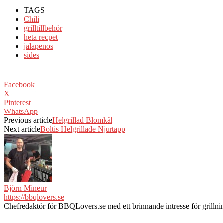
TAGS
Chili
grilltillbehör
heta recpet
jalapenos
sides
Facebook
X
Pinterest
WhatsApp
Previous article
Helgrillad Blomkål
Next article
Boltis Helgrillade Njurtapp
Björn Mineur
https://bbqlovers.se
Chefredaktör för BBQLovers.se med ett brinnande intresse för grillnin