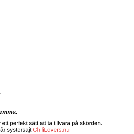
.
 hemma.
 perfekt sätt att ta tillvara på skörden.
vår systersajt
ChiliLovers.nu