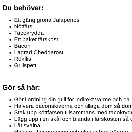
Du behöver:
Ett gäng gröna Jalapenos
Nötfärs
Tacokrydda
Ett paket färskost
Bacon
Lagrad Cheddarost
Rökflis
Grillspett
Gör så här:
Gör i ordning din grill för indirekt värme och c
Halvera baconskivorna och tillaga dom så dom b
Stek upp köttfärsen tillsammans med tacokry
Lägg upp i en skål och blanda i färskosten så
Låt svalna
Halvera Jalapenosen och plocka bort fröerna.