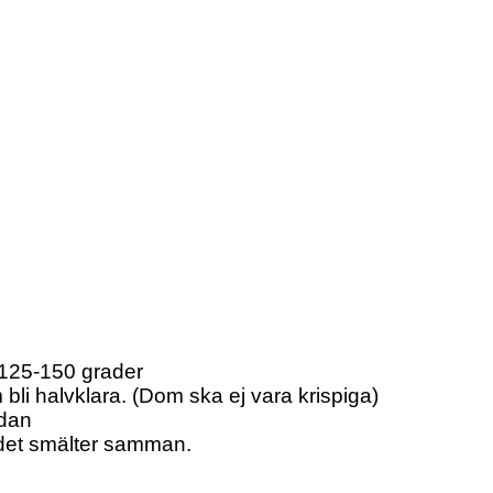
a 125-150 grader
li halvklara. (Dom ska ej vara krispiga)
ddan
 det smälter samman.