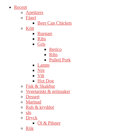
Recept
Apetizers
Fågel
Beer Can Chicken
Kött
Burgare
Ribs
Gris
iberico
Ribs
Pulled Pork
Lamm
Nöt
Vilt
Hot Dog
Fisk & Skaldjur
Vegetariskt & grönsaker
Dessert
Marinad
Rub & kryddor
sås
Dryck
Öl & Pilsner
Rök