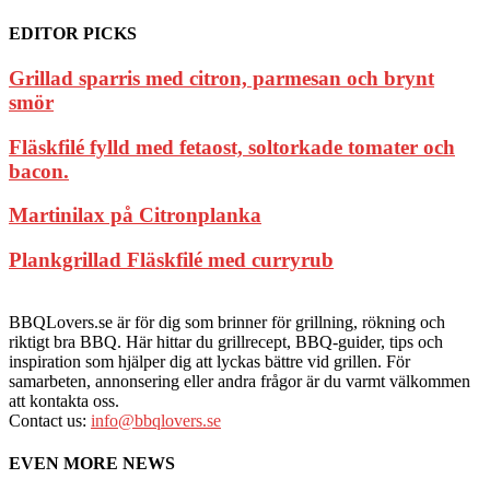
EDITOR PICKS
Grillad sparris med citron, parmesan och brynt
smör
Fläskfilé fylld med fetaost, soltorkade tomater och
bacon.
Martinilax på Citronplanka
Plankgrillad Fläskfilé med curryrub
BBQLovers.se är för dig som brinner för grillning, rökning och
riktigt bra BBQ. Här hittar du grillrecept, BBQ-guider, tips och
inspiration som hjälper dig att lyckas bättre vid grillen. För
samarbeten, annonsering eller andra frågor är du varmt välkommen
att kontakta oss.
Contact us:
info@bbqlovers.se
EVEN MORE NEWS