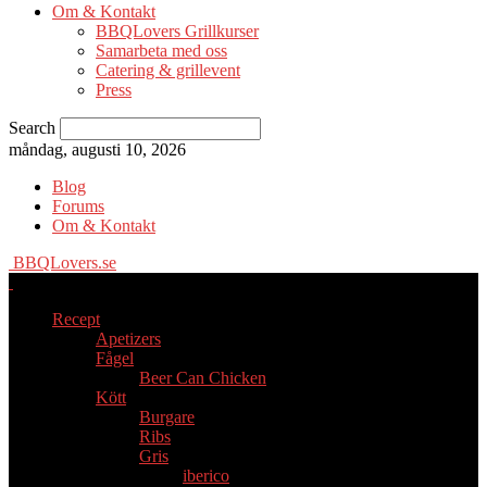
Om & Kontakt
BBQLovers Grillkurser
Samarbeta med oss
Catering & grillevent
Press
Search
måndag, augusti 10, 2026
Blog
Forums
Om & Kontakt
BBQLovers.se
Recept
Apetizers
Fågel
Beer Can Chicken
Kött
Burgare
Ribs
Gris
iberico