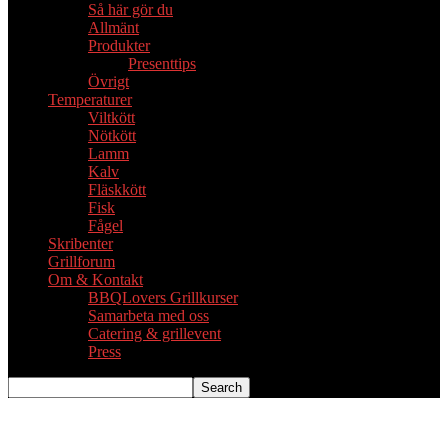
Så här gör du
Allmänt
Produkter
Presenttips
Övrigt
Temperaturer
Viltkött
Nötkött
Lamm
Kalv
Fläskkött
Fisk
Fågel
Skribenter
Grillforum
Om & Kontakt
BBQLovers Grillkurser
Samarbeta med oss
Catering & grillevent
Press