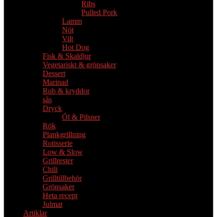
Ribs
Pulled Pork
Lamm
Nöt
Vilt
Hot Dog
Fisk & Skaldjur
Vegetariskt & grönsaker
Dessert
Marinad
Rub & kryddor
sås
Dryck
Öl & Pilsner
Rök
Plankgrillning
Rotisserie
Low & Slow
Grillrester
Chili
Grilltillbehör
Grönsaker
Heta recept
Julmat
Artiklar