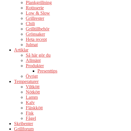
Plankgrillning
Rotisserie
Low & Slow
Grillrester
Chili
Grilltillbehör
Grönsaker
Heta recept
Julmat
Artiklar
Så här gör du
Allmänt
Produkter
Presenttips
Övrigt
Temperaturer
Viltkött
Nötkött
Lamm
Kalv
Fläskkött
Fisk
Fågel
Skribenter
Grillforum