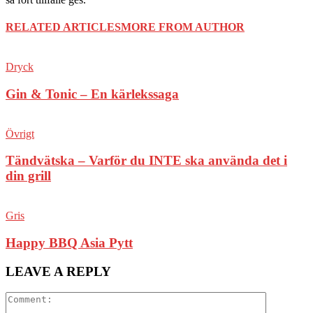
RELATED ARTICLES
MORE FROM AUTHOR
Dryck
Gin & Tonic – En kärlekssaga
Övrigt
Tändvätska – Varför du INTE ska använda det i
din grill
Gris
Happy BBQ Asia Pytt
LEAVE A REPLY