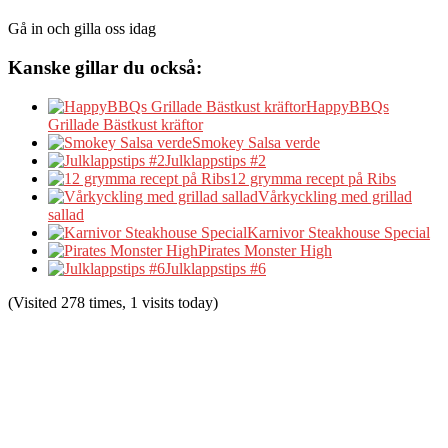
Gå in och gilla oss idag
Kanske gillar du också:
HappyBBQs
Grillade Bästkust kräftor
Smokey Salsa verde
Julklappstips #2
12 grymma recept på Ribs
Vårkyckling med grillad
sallad
Karnivor Steakhouse Special
Pirates Monster High
Julklappstips #6
(Visited 278 times, 1 visits today)