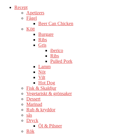
Recept
Apetizers
Fågel
Beer Can Chicken
Kött
Burgare
Ribs
Gris
iberico
Ribs
Pulled Pork
Lamm
Nöt
Vilt
Hot Dog
Fisk & Skaldjur
Vegetariskt & grönsaker
Dessert
Marinad
Rub & kryddor
sås
Dryck
Öl & Pilsner
Rök