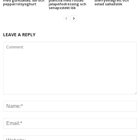
med gurksallad, dill och
plancha med rostad
sherryvinägrett och
pepparrotsyoghurt
jalapeñodressing och
sotad salladslök
senapsstekt lök
LEAVE A REPLY