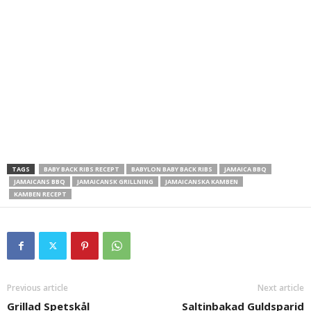
TAGS
BABY BACK RIBS RECEPT
BABYLON BABY BACK RIBS
JAMAICA BBQ
JAMAICANS BBQ
JAMAICANSK GRILLNING
JAMAICANSKA KAMBEN
KAMBEN RECEPT
Previous article
Next article
Grillad Spetskål
Saltinbakad Guldsparid