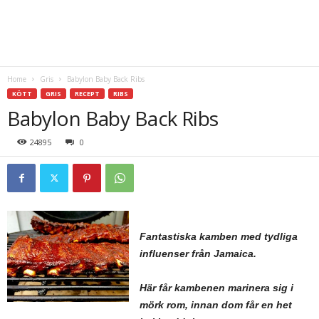
Home
Gris
Babylon Baby Back Ribs
KÖTT
GRIS
RECEPT
RIBS
Babylon Baby Back Ribs
24895
0
Fantastiska kamben med tydliga
influenser från Jamaica.
Här får kambenen marinera sig i
mörk rom, innan dom får en het