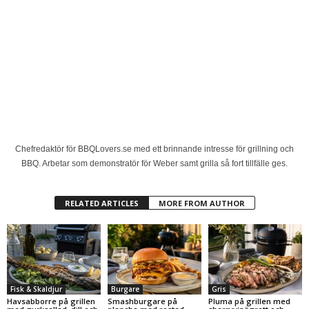
Chefredaktör för BBQLovers.se med ett brinnande intresse för grillning och
BBQ. Arbetar som demonstratör för Weber samt grilla så fort tillfälle ges.
RELATED ARTICLES
MORE FROM AUTHOR
Fisk & Skaldjur
Burgare
Gris
Havsabborre på grillen
Smashburgare på
Pluma på grillen med