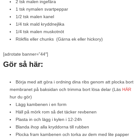
2 tsk malen ingefära
1 tsk nymalen svartpeppar
1/2 tsk malen kanel
1/4 tsk mald kryddnejlika
1/4 tsk malen muskotnöt
Rökflis eller chunks (Gärna ek eller hickory)
[adrotate banner=”44″]
Gör så här:
Börja med att göra i ordning dina ribs genom att plocka bort
membranet på baksidan och trimma bort lösa delar (Läs
HÄR
hur du gör)
Lägg kambenen i en form
Häll på mörk rom så det täcker revbenen
Plasta in och lägg i kylen i 12-24h
Blanda ihop alla kryddorna till rubben
Plocka fram kambenen och torka av dem med lite papper