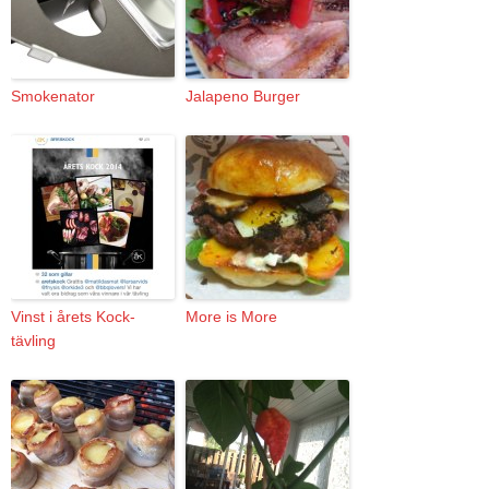
Smokenator
Jalapeno Burger
Vinst i årets Kock-
More is More
tävling