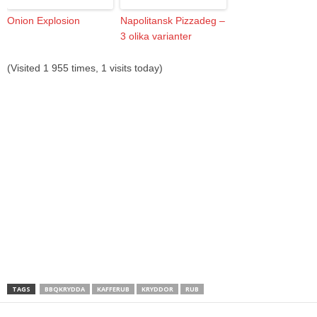
Onion Explosion
Napolitansk Pizzadeg –
3 olika varianter
(Visited 1 955 times, 1 visits today)
TAGS
BBQKRYDDA
KAFFERUB
KRYDDOR
RUB