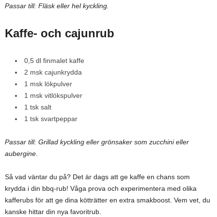
Passar till: Fläsk eller hel kyckling.
Kaffe- och cajunrub
0,5 dl finmalet kaffe
2 msk cajunkrydda
1 msk lökpulver
1 msk vitlökspulver
1 tsk salt
1 tsk svartpeppar
Passar till: Grillad kyckling eller grönsaker som zucchini eller
aubergine
.
Så vad väntar du på? Det är dags att ge kaffe en chans som
krydda i din bbq-rub! Våga prova och experimentera med olika
kafferubs för att ge dina kötträtter en extra smakboost. Vem vet, du
kanske hittar din nya favoritrub.