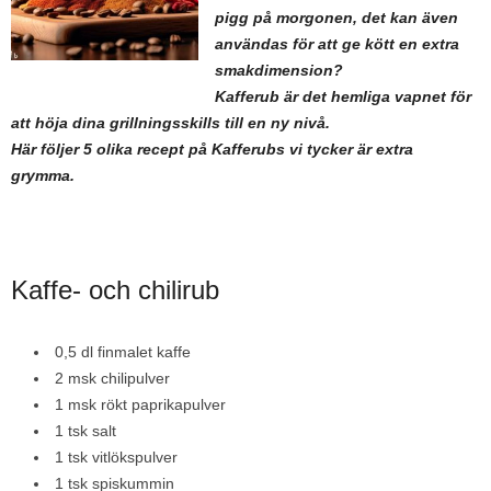
pigg på morgonen, det kan även
användas för att ge kött en extra
smakdimension?
Kafferub är det hemliga vapnet för
att höja dina grillningsskills till en ny nivå.
Här följer 5 olika recept på Kafferubs vi tycker är extra
grymma.
Kaffe- och chilirub
0,5 dl finmalet kaffe
2 msk chilipulver
1 msk rökt paprikapulver
1 tsk salt
1 tsk vitlökspulver
1 tsk spiskummin