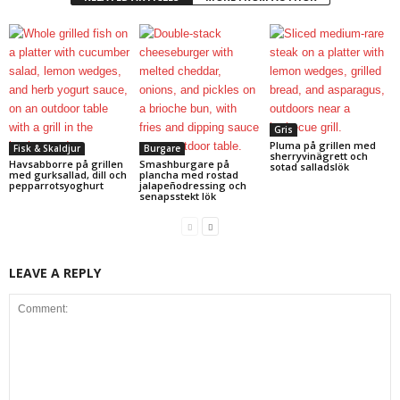
Gris
Pluma på grillen med
Fisk & Skaldjur
Burgare
sherryvinägrett och
Havsabborre på grillen
Smashburgare på
sotad salladslök
med gurksallad, dill och
plancha med rostad
pepparrotsyoghurt
jalapeñodressing och
senapsstekt lök
LEAVE A REPLY