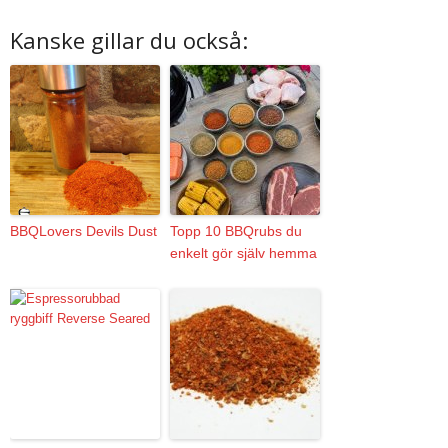
Kanske gillar du också:
BBQLovers Devils Dust
Topp 10 BBQrubs du
enkelt gör själv hemma