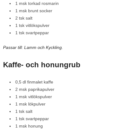
1 msk torkad rosmarin
1 msk brunt socker
2 tsk salt
1 tsk vitlökspulver
1 tsk svartpeppar
Passar till: Lamm och Kyckling.
Kaffe- och honungrub
0,5 dl finmalet kaffe
2 msk paprikapulver
1 msk vitlökspulver
1 msk lökpulver
1 tsk salt
1 tsk svartpeppar
1 msk honung