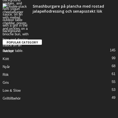
Smashburgare på plancha med rostad
jalapeñodressing och senapsstekt lök
POPULAR CATEGORY
145
Recept
99
Kött
68
Nyår
61
Rök
55
Gris
53
Low & Slow
49
Grilltillbehör