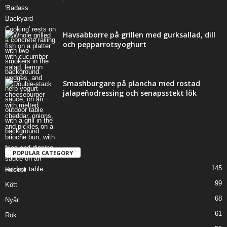
Havsabborre på grillen med gurksallad, dill
och pepparrotsyoghurt
Smashburgare på plancha med rostad
jalapeñodressing och senapsstekt lök
POPULAR CATEGORY
145
Recept
99
Kött
68
Nyår
61
Rök