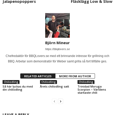
Jalapenopoppers
Fläsklägg Low & Slow
Björn Mineur
https://bbqlovers.se
Chefredaktör för BBQLovers.se med ett brinnande intresse för grillning och
BBQ. Arbetar som demonstratör för Weber samt grilla så fort tillfälle ges.
RELATED ARTICLES
MORE FROM AUTHOR
Chiliodling
Chiliodling
Chiliodling
Så här lyckas du med
Årets chiliodling satt
Trinidad Moruga
din chiliodling
Scorpion – Världens
starkaste chili
LEAVE A REPLY