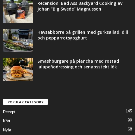
Recension: Bad Ass Backyard Cooking av
Johan “Big Swede” Magnusson
Havsabborre på grillen med gurksallad, dill
och pepparrotsyoghurt
Smashburgare på plancha med rostad
jalapeñodressing och senapsstekt lök
POPULAR CATEGORY
145
Recept
99
Kött
68
Nyår