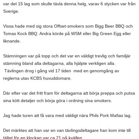
var det 15 lag som skulle tävla denna helg, varav 6 stycken var från
Sverige.
Vissa hade med sig stora Offset-smokers som Bigg Beer BBQ och
Tomas Kock BBQ. Andra körde på WSM eller Big Green Egg eller
liknande.
Stämningen var på topp och det var en väldigt trevlig och familjär
stämning bland alla deltagarna, alla hjälpte verkligen alla.
Tävlingen drog i gång vid 17 tiden med en genomgång av
reglerna utav KCBS huvuddomare.
Där efter var det fritt fram för deltagarna att börja preppa och putsa
sina kött detaljer och börja göra i ordning sina smokers.
Jag hade turen att få vara med väldigt nära Phils Pork Mafias lag.
Det märktes att han var en van tävlingsdeltagare han kom inte till
tältet för en klockan var ca 21 på kvällen.