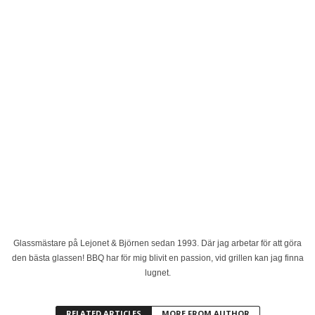
Glassmästare på Lejonet & Björnen sedan 1993. Där jag arbetar för att göra
den bästa glassen! BBQ har för mig blivit en passion, vid grillen kan jag finna
lugnet.
RELATED ARTICLES
MORE FROM AUTHOR