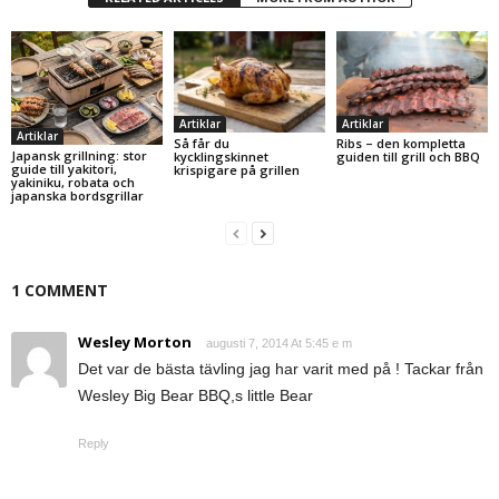
Artiklar
Artiklar
Artiklar
Ribs – den kompletta
Så får du
Japansk grillning: stor
guiden till grill och BBQ
kycklingskinnet
guide till yakitori,
krispigare på grillen
yakiniku, robata och
japanska bordsgrillar
1 COMMENT
Wesley Morton
augusti 7, 2014 At 5:45 e m
Det var de bästa tävling jag har varit med på ! Tackar från
Wesley Big Bear BBQ,s little Bear
Reply