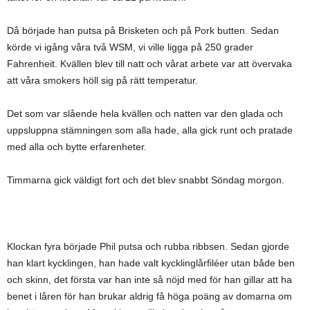
Då började han putsa på Brisketen och på Pork butten. Sedan
körde vi igång våra två WSM, vi ville ligga på 250 grader
Fahrenheit. Kvällen blev till natt och vårat arbete var att övervaka
att våra smokers höll sig på rätt temperatur.
Det som var slående hela kvällen och natten var den glada och
uppsluppna stämningen som alla hade, alla gick runt och pratade
med alla och bytte erfarenheter.
Timmarna gick väldigt fort och det blev snabbt Söndag morgon.
Klockan fyra började Phil putsa och rubba ribbsen. Sedan gjorde
han klart kycklingen, han hade valt kycklinglårfiléer utan både ben
och skinn, det första var han inte så nöjd med för han gillar att ha
benet i låren för han brukar aldrig få höga poäng av domarna om