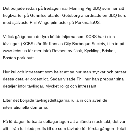
Det började redan på fredagen när Flaming Pig BBQ som har sitt
högkvarter på Gunnilse utanför Göteborg anordnade en BBQ kurs
med självaste Phil Wingo pitmaster på PorkmafiaUS.
Vi fick gå igenom de fyra köttdetaljerna som KCBS har i sina
tävlingar. (KCBS står för Kansas City Barbeque Society, titta in på
www.kcbs.us för mer info) Revben av fläsk, Kyckling, Brisket,
Boston pork butt.
Hur kul och intressant som helst att se hur man styckar och putsar
dessa detaljer ordentligt. Sedan visade Phil hur han preppar sina
detaljer inför tävlingar. Mycket roligt och intressant.
Efter det började tävlingsdeltagarna rulla in och även de
internationella domarna.
På lördagen fortsatte deltagarlagen att anlända i rask takt, det var
allt i från fullblodsproffs till de som tävlade för första gången. Totalt