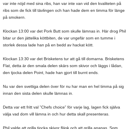
var inte nöjd med sina ribs, han var inte van vid den kvaliteten på
ribs som de fick till tävlingen och han hade dem en timma för länge
på smokern.
Klockan 13:00 var det Pork Butt som skulle lämnas in. Här drog Phil
bitar ur den jättelika köttbiten, de var ungefär som en tumme i
storlek dessa lade han på en bedd av hackat kött.
Klockan 13:30 var det Brisketens tur att gå till domarna. Brisketens
Flat, detta är den smala delen skärs som skivor och läggs i lådan,
den tjocka delen Point, hade han gjort till burnt ends.
Nu var den svettiga delen över för nu har man en hel timma på sig
innan den sista delen skulle lämnas in.
Detta var ett fritt val ”Chefs choice” för varje lag, lagen fick själva
välja vad dom vill lämna in och hur detta skall presenteras.
Phil valde att grilla tjocka skivor fläsk och att grilla ananas. Som