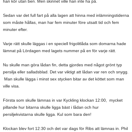
han kör utan ben. Men skinnet ville han inte ha på.
Sedan var det full fart på alla lagen att hinna med inlämningstiderna
som måste hållas, man har fem minuter före utsatt tid och fem
minuter efter.
Varje rätt skulle läggas i en speciell frigolitlåda som domarna hade
lämnat på Lördagen med lagets nummer på en för varje rätt.
Nu skulle man göra lådan fin, detta gjordes med något grönt typ
persilja eller salladsblad. Det var viktigt att lådan var ren och snygg.
Man skulle lägga i minst sex stycken bitar av det köttet som man
ville visa.
Första som skulle lämnas in var Kyckling klockan 12:00, mycket
pillande hur bitarna skulle ligga bäst i lådan och hur
persiljekvistarna skulle ligga. Kul som bara den!
Klockan blev fort 12:30 och det var dags för Ribs att lämnas in. Phil