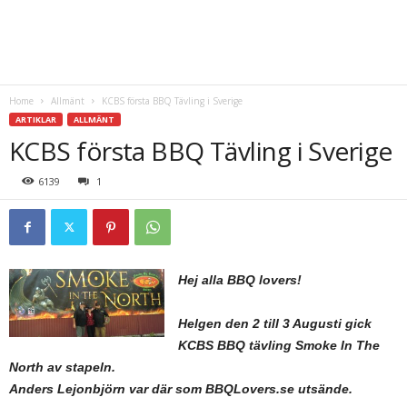
Home
Allmänt
KCBS första BBQ Tävling i Sverige
ARTIKLAR
ALLMÄNT
KCBS första BBQ Tävling i Sverige
6139
1
Hej alla BBQ lovers!
Helgen den 2 till 3 Augusti gick
KCBS BBQ tävling Smoke In The
North av stapeln.
Anders Lejonbjörn var där som BBQLovers.se utsände.