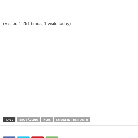
(Visited 1 251 times, 1 visits today)
TAGS
BBQTÄVLING
KCBS
SMOKE IN THE NORTH