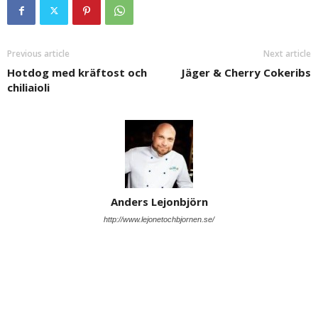
Previous article
Next article
Hotdog med kräftost och
Jäger & Cherry Cokeribs
chiliaioli
Anders Lejonbjörn
http://www.lejonetochbjornen.se/