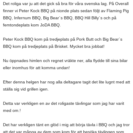
Det roliga var ju att det gick så bra för våra svenska lag. På Overall
finner vi Peter Kock BBQ på nionde plats sedan följt av Flaming Pig
BBQ, Infernum BBQ, Big Bear´s BBQ, BBQ Hill Billy´s och på
femtondeplats kom JoDA BBQ.
Peter Kock BBQ kom på tredjeplats på Pork Butt och Big Bear´s
BBQ kom på tredjeplats på Brisket. Mycket bra jobbat!
Nu öppnades himlen och regnet vräkte ner, alla flydde till sina bilar
eller inomhus för att komma undan!
Efter denna helgen har nog alla deltagare tagit det lite lugnt med att
ställa sig vid grillen igen.
Detta var verkligen en av det roligaste tävlingar som jag har varit
med om.!
Det har verkligen tänt en glöd i mig att börja tävla i BBQ och jag tror
att det var många av dem som kom för att besöka tävlingen som