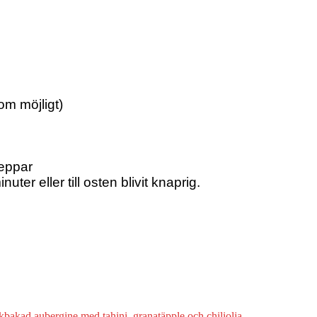
om möjligt)
peppar
uter eller till osten blivit knaprig.
bakad aubergine med tahini, granatäpple och chiliolja