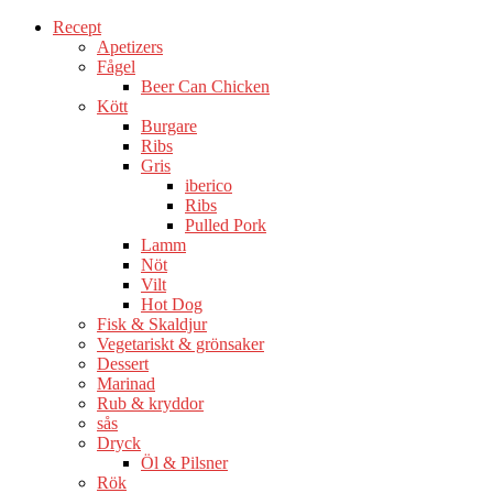
Recept
Apetizers
Fågel
Beer Can Chicken
Kött
Burgare
Ribs
Gris
iberico
Ribs
Pulled Pork
Lamm
Nöt
Vilt
Hot Dog
Fisk & Skaldjur
Vegetariskt & grönsaker
Dessert
Marinad
Rub & kryddor
sås
Dryck
Öl & Pilsner
Rök