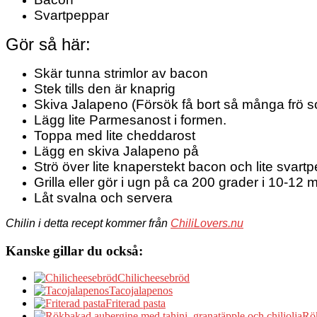
Svartpeppar
Gör så här:
Skär tunna strimlor av bacon
Stek tills den är knaprig
Skiva Jalapeno (Försök få bort så många frö s
Lägg lite Parmesanost i formen.
Toppa med lite cheddarost
Lägg en skiva Jalapeno på
Strö över lite knaperstekt bacon och lite svart
Grilla eller gör i ugn på ca 200 grader i 10-12 min
Låt svalna och servera
Chilin i detta recept kommer från
ChiliLovers.nu
Kanske gillar du också:
Chilicheesebröd
Tacojalapenos
Friterad pasta
Rök