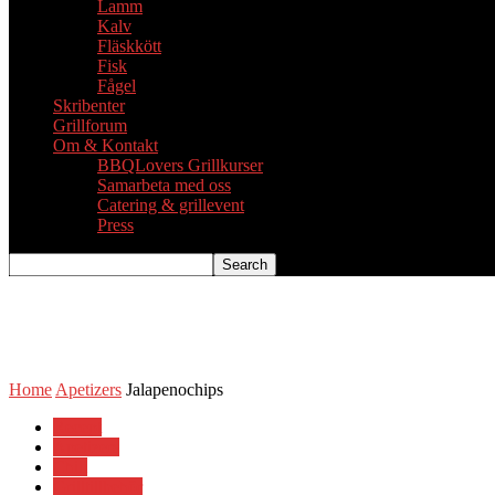
Lamm
Kalv
Fläskkött
Fisk
Fågel
Skribenter
Grillforum
Om & Kontakt
BBQLovers Grillkurser
Samarbeta med oss
Catering & grillevent
Press
Home
Apetizers
Jalapenochips
Recept
Apetizers
Chili
Grilltillbehör