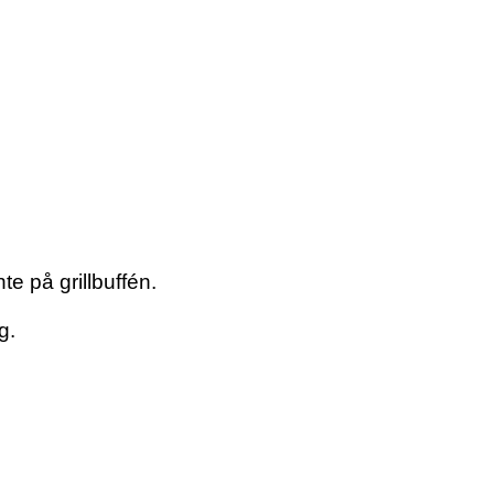
te på grillbuffén.
g.