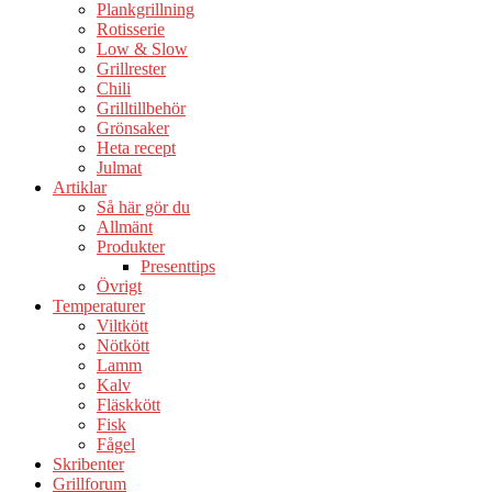
Plankgrillning
Rotisserie
Low & Slow
Grillrester
Chili
Grilltillbehör
Grönsaker
Heta recept
Julmat
Artiklar
Så här gör du
Allmänt
Produkter
Presenttips
Övrigt
Temperaturer
Viltkött
Nötkött
Lamm
Kalv
Fläskkött
Fisk
Fågel
Skribenter
Grillforum