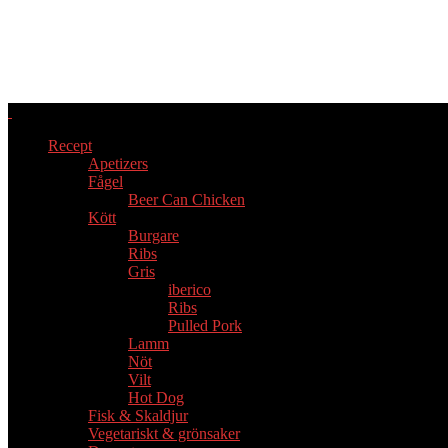
Recept
Apetizers
Fågel
Beer Can Chicken
Kött
Burgare
Ribs
Gris
iberico
Ribs
Pulled Pork
Lamm
Nöt
Vilt
Hot Dog
Fisk & Skaldjur
Vegetariskt & grönsaker