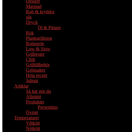
Dessert
Marinad
Rub & kryddor
sås
Dryck
Öl & Pilsner
Rök
Plankgrillning
Rotisserie
Low & Slow
Grillrester
Chili
Grilltillbehör
Grönsaker
Heta recept
Julmat
Artiklar
Så här gör du
Allmänt
Produkter
Presenttips
Övrigt
Temperaturer
Viltkött
Nötkött