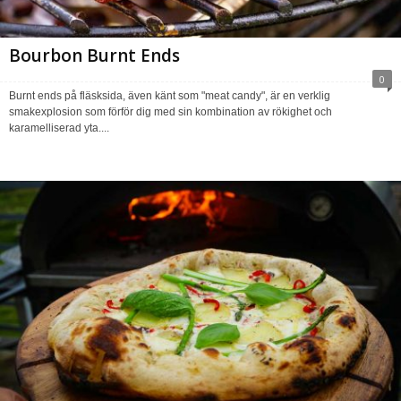
Bourbon Burnt Ends
0
Burnt ends på fläsksida, även känt som "meat candy", är en verklig
smakexplosion som förför dig med sin kombination av rökighet och
karamelliserad yta....