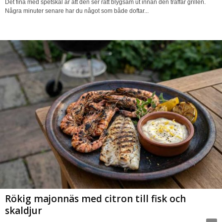
Det fina med spetskål är att den ser rätt blygsam ut innan den träffar grillen.
Några minuter senare har du något som både doftar...
Rökig majonnäs med citron till fisk och
skaldjur