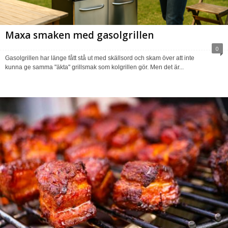
Maxa smaken med gasolgrillen
0
Gasolgrillen har länge fått stå ut med skällsord och skam över att inte
kunna ge samma "äkta" grillsmak som kolgrillen gör. Men det är...