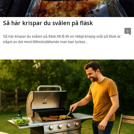
Så här krispar du svålen på fläsk
0
Så här krispar du svålen på fläsk Att få till en riktigt krispig svål på fläsk är
något av det mest tillfredsställande man kan lyckas...