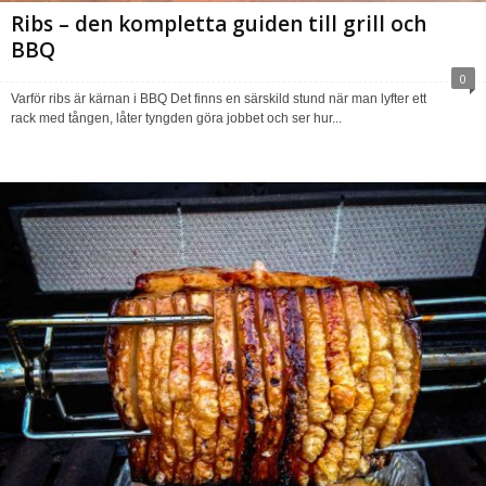
Ribs – den kompletta guiden till grill och
BBQ
0
Varför ribs är kärnan i BBQ Det finns en särskild stund när man lyfter ett
rack med tången, låter tyngden göra jobbet och ser hur...