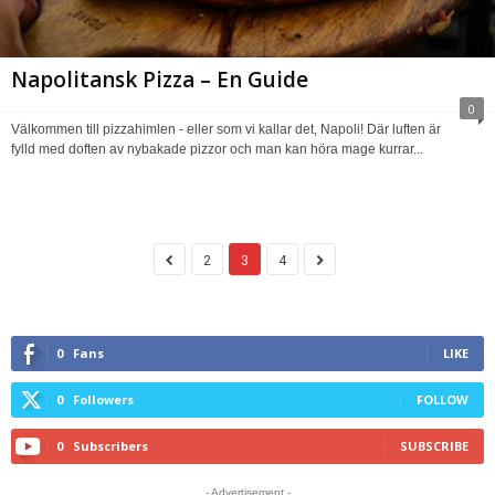
Napolitansk Pizza – En Guide
0
Välkommen till pizzahimlen - eller som vi kallar det, Napoli! Där luften är
fylld med doften av nybakade pizzor och man kan höra mage kurrar...
2
3
4
0
Fans
LIKE
0
Followers
FOLLOW
0
Subscribers
SUBSCRIBE
- Advertisement -