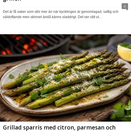
0
Det är få saker som stör mer än när kycklingen är genomlagad, saftig och
väldoftande men skinnet ändå känns sladdrigt. Det ser rätt ut...
Grillad sparris med citron, parmesan och