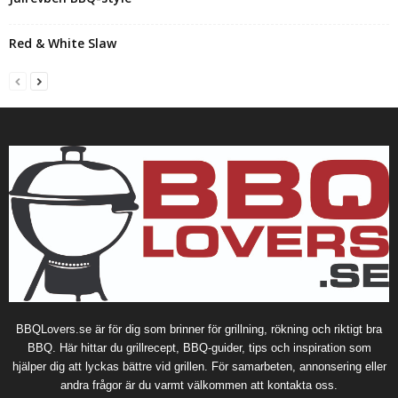
Red & White Slaw
BBQLovers.se är för dig som brinner för grillning, rökning och riktigt bra
BBQ. Här hittar du grillrecept, BBQ-guider, tips och inspiration som
hjälper dig att lyckas bättre vid grillen. För samarbeten, annonsering eller
andra frågor är du varmt välkommen att kontakta oss.