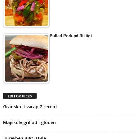
Pulled Pork på Riktigt
EDITOR PICKS
Granskottssirap 2 recept
Majskolv grillad i glöden
Julrevben BBQ-style