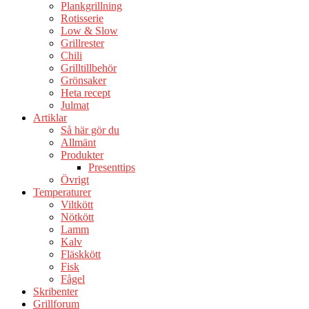
Plankgrillning
Rotisserie
Low & Slow
Grillrester
Chili
Grilltillbehör
Grönsaker
Heta recept
Julmat
Artiklar
Så här gör du
Allmänt
Produkter
Presenttips
Övrigt
Temperaturer
Viltkött
Nötkött
Lamm
Kalv
Fläskkött
Fisk
Fågel
Skribenter
Grillforum