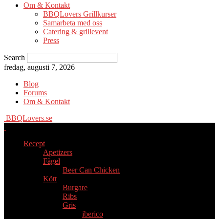
Om & Kontakt
BBQLovers Grillkurser
Samarbeta med oss
Catering & grillevent
Press
Search
fredag, augusti 7, 2026
Blog
Forums
Om & Kontakt
BBQLovers.se
Recept
Apetizers
Fågel
Beer Can Chicken
Kött
Burgare
Ribs
Gris
iberico