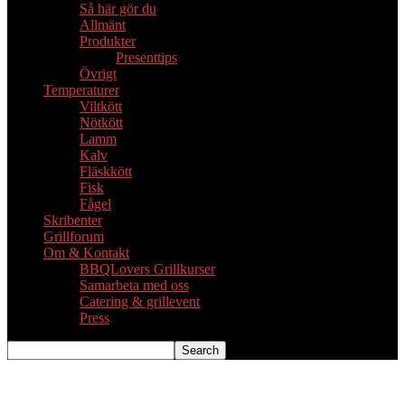
Så här gör du
Allmänt
Produkter
Presenttips
Övrigt
Temperaturer
Viltkött
Nötkött
Lamm
Kalv
Fläskkött
Fisk
Fågel
Skribenter
Grillforum
Om & Kontakt
BBQLovers Grillkurser
Samarbeta med oss
Catering & grillevent
Press