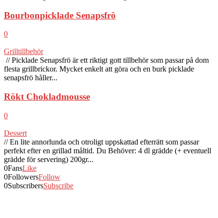
Bourbonpicklade Senapsfrö
0
Grilltillbehör
// Picklade Senapsfrö är ett riktigt gott tillbehör som passar på dom
flesta grillbrickor. Mycket enkelt att göra och en burk picklade
senapsfrö håller...
Rökt Chokladmousse
0
Dessert
// En lite annorlunda och otroligt uppskattad efterrätt som passar
perfekt efter en grillad måltid. Du Behöver: 4 dl grädde (+ eventuell
grädde för servering) 200gr...
0
Fans
Like
0
Followers
Follow
0
Subscribers
Subscribe