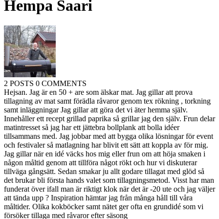
Hempa Saari
2 POSTS
0 COMMENTS
Hejsan. Jag är en 50 + are som älskar mat. Jag gillar att prova
tillagning av mat samt förädla råvaror genom tex rökning , torkning
samt inläggningar Jag gillar att göra det vi äter hemma själv.
Innehåller ett recept grillad paprika så grillar jag den själv. Frun delar
matintresset så jag har ett jättebra bollplank att bolla idéer
tillsammans med. Jag jobbar med att bygga olika lösningar för event
och festivaler så matlagning har blivit ett sätt att koppla av för mig.
Jag gillar när en idé väcks hos mig eller frun om att höja smaken i
någon måltid genom att tillföra något rökt och hur vi diskuterar
tillväga gångsätt. Sedan smakar ju allt godare tillagat med glöd så
det brukar bli första hands valet som tillagningsmetod. Visst har man
funderat över ifall man är riktigt klok när det är -20 ute och jag väljer
att tända upp ? Inspiration hämtar jag från många håll till våra
måltider. Olika kokböcker samt nätet ger ofta en grundidé som vi
försöker tillaga med råvaror efter säsong