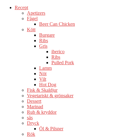
Recept
Apetizers
Fågel
Beer Can Chicken
Kött
Burgare
Ribs
Gris
iberico
Ribs
Pulled Pork
Lamm
Nöt
Vilt
Hot Dog
Fisk & Skaldjur
Vegetariskt & grönsaker
Dessert
Marinad
Rub & kryddor
sås
Dryck
Öl & Pilsner
Rök