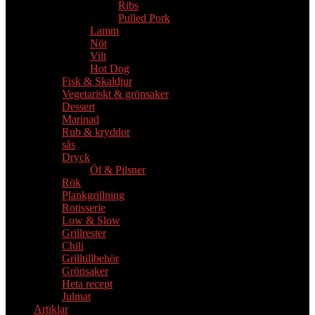
Ribs
Pulled Pork
Lamm
Nöt
Vilt
Hot Dog
Fisk & Skaldjur
Vegetariskt & grönsaker
Dessert
Marinad
Rub & kryddor
sås
Dryck
Öl & Pilsner
Rök
Plankgrillning
Rotisserie
Low & Slow
Grillrester
Chili
Grilltillbehör
Grönsaker
Heta recept
Julmat
Artiklar