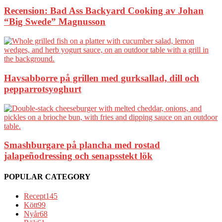
Recension: Bad Ass Backyard Cooking av Johan
“Big Swede” Magnusson
Havsabborre på grillen med gurksallad, dill och
pepparrotsyoghurt
Smashburgare på plancha med rostad
jalapeñodressing och senapsstekt lök
POPULAR CATEGORY
Recept
145
Kött
99
Nyår
68