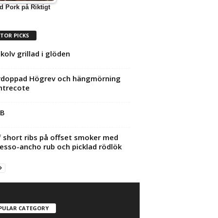
d Pork på Riktigt
ITOR PICKS
kolv grillad i glöden
rdoppad Högrev och hängmörning
ntrecote
B
 short ribs på offset smoker med
esso-ancho rub och picklad rödlök
PULAR CATEGORY