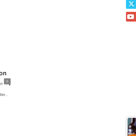
con
0
rr
er...