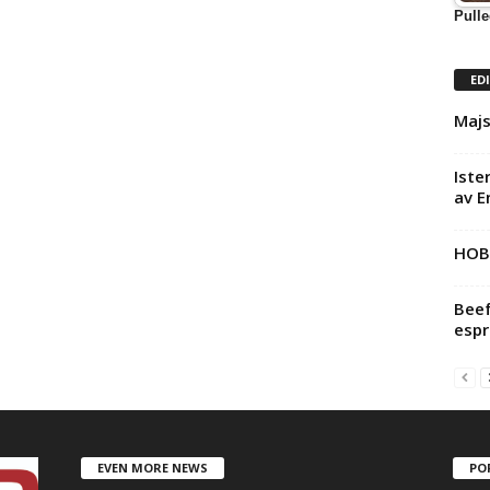
Pulle
ED
Majs
Iste
av E
HOB
Beef
espr
EVEN MORE NEWS
PO