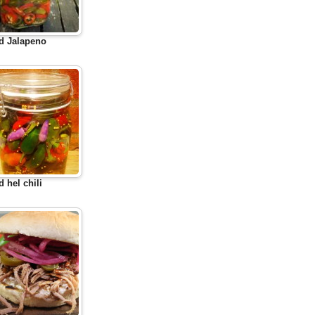
d Jalapeno
d hel chili