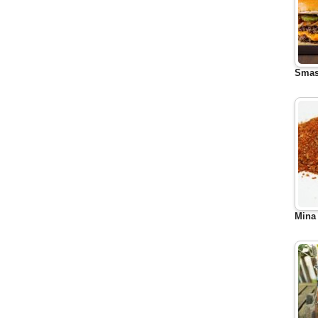
Smas
Mina 