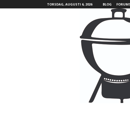
TORSDAG, AUGUSTI 6, 2026
BLOG
FORUM
B
B
Q
L