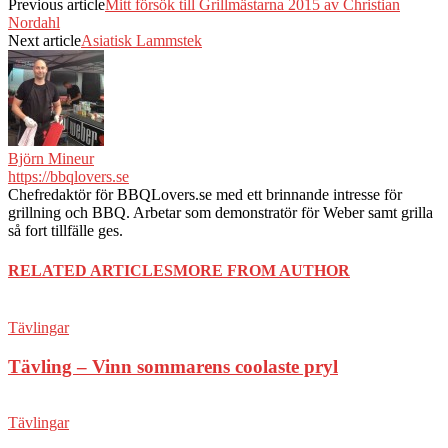
Previous article
Mitt försök till Grillmästarna 2015 av Christian
Nordahl
Next article
Asiatisk Lammstek
Björn Mineur
https://bbqlovers.se
Chefredaktör för BBQLovers.se med ett brinnande intresse för
grillning och BBQ. Arbetar som demonstratör för Weber samt grilla
så fort tillfälle ges.
RELATED ARTICLES
MORE FROM AUTHOR
Tävlingar
Tävling – Vinn sommarens coolaste pryl
Tävlingar