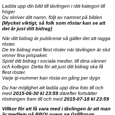
Ladda upp din bild till tävlingen i rätt kategori till
höger
Du skriver ditt namn, följt av namnet på bilden
(Mycket viktigt, så folk som röstar kan se att
det är just ditt bidrag)
När ditt bidrag är publicerat så gäller det att ragga
röster.
De tre bidrag med flest röster när tävlingen är slut
vinner fina prispaket.
Sprid ditt bidrag i sociala medier, till dina vänner
och kollegor. Detta för att just ditt bidrag ska få
flest röster.
Varje ip-nummer kan rösta en gång per dygn
Du har möjlighet att ladda upp dina foto till och
med
2015-06-30 kl 23:59
därefter fortsätter
röstningen fram till och med
2015-07-18 kl 23:59
Villkor för att få vara med i tävlingen är att man
är medlem på BBQLovers.se Grillforum