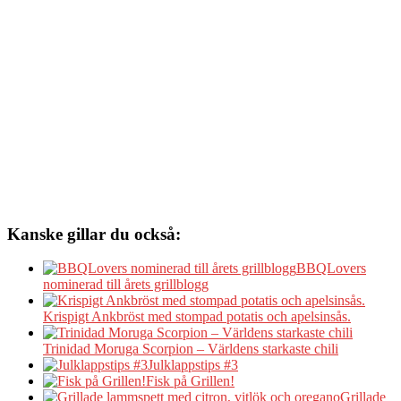
Kanske gillar du också:
BBQLovers
nominerad till årets grillblogg
Krispigt Ankbröst med stompad potatis och apelsinsås.
Trinidad Moruga Scorpion – Världens starkaste chili
Julklappstips #3
Fisk på Grillen!
Grillade