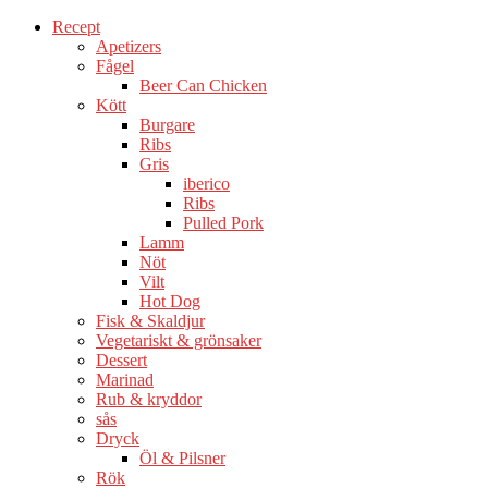
Recept
Apetizers
Fågel
Beer Can Chicken
Kött
Burgare
Ribs
Gris
iberico
Ribs
Pulled Pork
Lamm
Nöt
Vilt
Hot Dog
Fisk & Skaldjur
Vegetariskt & grönsaker
Dessert
Marinad
Rub & kryddor
sås
Dryck
Öl & Pilsner
Rök