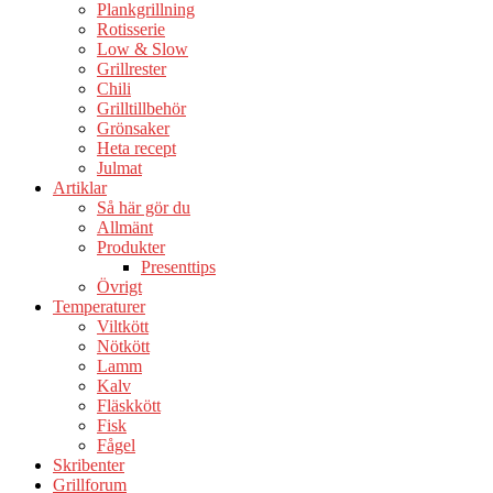
Plankgrillning
Rotisserie
Low & Slow
Grillrester
Chili
Grilltillbehör
Grönsaker
Heta recept
Julmat
Artiklar
Så här gör du
Allmänt
Produkter
Presenttips
Övrigt
Temperaturer
Viltkött
Nötkött
Lamm
Kalv
Fläskkött
Fisk
Fågel
Skribenter
Grillforum