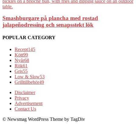
Smashburgare på plancha med rostad
jalapeñodressing och senapsstekt lök
POPULAR CATEGORY
Recept
145
Kött
99
Nyår
68
Rök
61
Gris
55
Low & Slow
53
Grilltillbehör
49
Disclaimer
Privacy
Advertisement
Contact Us
© Newsmag WordPress Theme by TagDiv