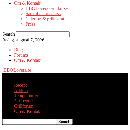
Om & Kontakt
BBQLovers Grillkurser
Samarbeta med oss
Catering & grillevent
Press
Search
fredag, augusti 7, 2026
Blog
Forums
Om & Kontakt
BBQLovers.se
Recept
Artiklar
Temperaturer
Skribenter
Grillforum
Om & Kontakt