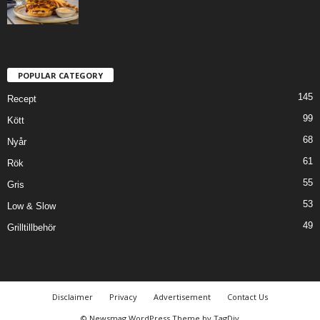
POPULAR CATEGORY
145
Recept
99
Kött
68
Nyår
61
Rök
55
Gris
53
Low & Slow
49
Grilltillbehör
Disclaimer
Privacy
Advertisement
Contact Us
© Newsmag WordPress Theme by TagDiv