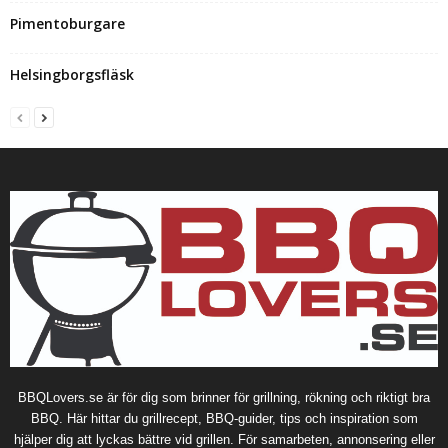
Pimentoburgare
Helsingborgsfläsk
BBQLovers.se är för dig som brinner för grillning, rökning och riktigt bra
BBQ. Här hittar du grillrecept, BBQ-guider, tips och inspiration som
hjälper dig att lyckas bättre vid grillen. För samarbeten, annonsering eller