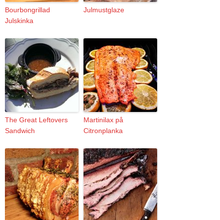
Bourbongrillad
Julmustglaze
Julskinka
The Great Leftovers
Martinilax på
Sandwich
Citronplanka