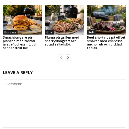
Burgare
Gris
Kött
Smashburgare på
Pluma på grillen med
Beef short ribs på offset
plancha med rostad
sherryvinägrett och
smoker med espresso-
jalapeñodressing och
sotad salladslök
ancho rub och picklad
senapsstekt lök
rödlök
LEAVE A REPLY