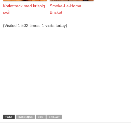
Kotlettrack med krispig
Smoke-La-Homa
svål
Brisket
(Visited 1 502 times, 1 visits today)
TAGS
BARBEQUE
BBQ
GRILLAT