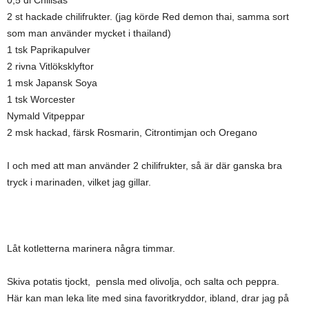
0,5 dl Chilisås
2 st hackade chilifrukter. (jag körde Red demon thai, samma sort
som man använder mycket i thailand)
1 tsk Paprikapulver
2 rivna Vitlöksklyftor
1 msk Japansk Soya
1 tsk Worcester
Nymald Vitpeppar
2 msk hackad, färsk Rosmarin, Citrontimjan och Oregano
I och med att man använder 2 chilifrukter, så är där ganska bra
tryck i marinaden, vilket jag gillar.
Låt kotletterna marinera några timmar.
Skiva potatis tjockt, pensla med olivolja, och salta och peppra.
Här kan man leka lite med sina favoritkryddor, ibland, drar jag på