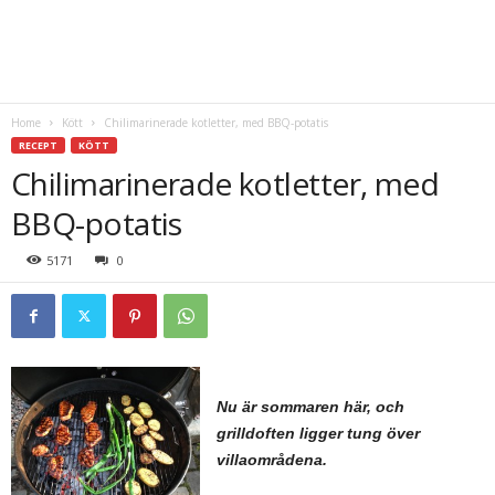
Home
Kött
Chilimarinerade kotletter, med BBQ-potatis
RECEPT
KÖTT
Chilimarinerade kotletter, med
BBQ-potatis
5171
0
Nu är sommaren här, och
grilldoften ligger tung över
villaområdena.