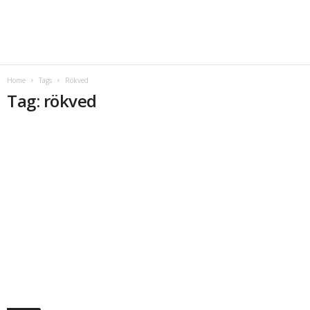
Home
Tags
Rökved
Tag: rökved