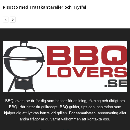
Risotto med Trattkantareller och Tryffel
BBQLovers.se är för dig som brinner för grillning, rökning och riktigt bra
BBQ. Här hittar du grillrecept, BBQ-guider, tips och inspiration som
hjälper dig att lyckas bättre vid grillen. För samarbeten, annonsering eller
andra frågor är du varmt välkommen att kontakta oss.