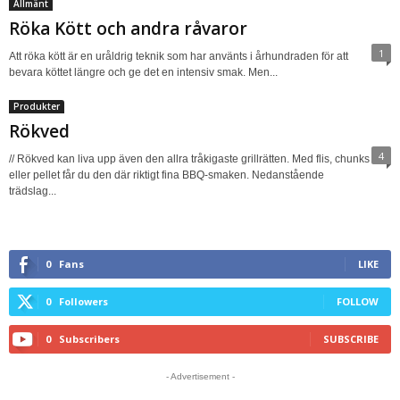
Allmänt
Röka Kött och andra råvaror
1
Att röka kött är en uråldrig teknik som har använts i århundraden för att
bevara köttet längre och ge det en intensiv smak. Men...
Produkter
Rökved
4
// Rökved kan liva upp även den allra tråkigaste grillrätten. Med flis, chunks
eller pellet får du den där riktigt fina BBQ-smaken. Nedanstående
trädslag...
0
Fans
LIKE
0
Followers
FOLLOW
0
Subscribers
SUBSCRIBE
- Advertisement -