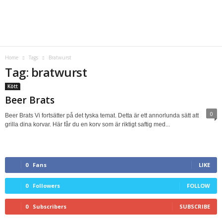
Home
Tags
Bratwurst
Tag: bratwurst
Kött
Beer Brats
0
Beer Brats Vi fortsätter på det tyska temat. Detta är ett annorlunda sätt att
grilla dina korvar. Här får du en korv som är riktigt saftig med...
0
Fans
LIKE
0
Followers
FOLLOW
0
Subscribers
SUBSCRIBE