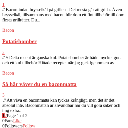
1
// Baconlindad brysselkål på grillen Det mesta går att grilla. Även
brysselkål, tillsammans med bacon blir dom ett fint tillbehör till dom
flesta grillrätter. Du...
Bacon
Potatisbomber
2
// // Detta recept är ganska kul. Potatisbomber är både mycket goda
och ett kul tillbehör Hittade receptet när jag gick igenom en av...
Bacon
Så här väver du en baconmatta
3
// Att väva en baconmatta kan tyckas krångligt, men det är det
absolut inte. Baconmattan är användbar när du vill göra saker och
ting extra...
1
2
Page 1 of 2
0
Fans
Like
0
Followers
Follow