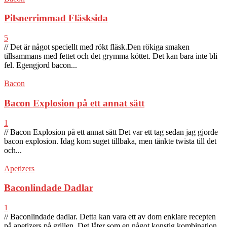
Pilsnerrimmad Fläsksida
5
// Det är något speciellt med rökt fläsk.Den rökiga smaken
tillsammans med fettet och det grymma köttet. Det kan bara inte bli
fel. Egengjord bacon...
Bacon
Bacon Explosion på ett annat sätt
1
// Bacon Explosion på ett annat sätt Det var ett tag sedan jag gjorde
bacon explosion. Idag kom suget tillbaka, men tänkte twista till det
och...
Apetizers
Baconlindade Dadlar
1
// Baconlindade dadlar. Detta kan vara ett av dom enklare recepten
på apetizers på grillen. Det låter som en något konstig kombination,