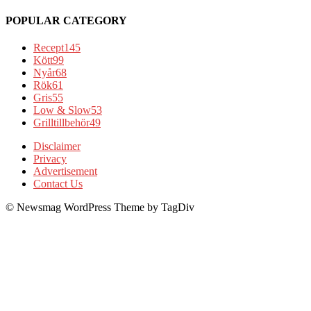
POPULAR CATEGORY
Recept
145
Kött
99
Nyår
68
Rök
61
Gris
55
Low & Slow
53
Grilltillbehör
49
Disclaimer
Privacy
Advertisement
Contact Us
© Newsmag WordPress Theme by TagDiv