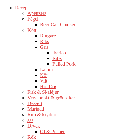
Recept
Apetizers
Fågel
Beer Can Chicken
Kött
Burgare
Ribs
Gris
iberico
Ribs
Pulled Pork
Lamm
Nöt
Vilt
Hot Dog
Fisk & Skaldjur
Vegetariskt & grönsaker
Dessert
Marinad
Rub & kryddor
sås
Dryck
Öl & Pilsner
Rök