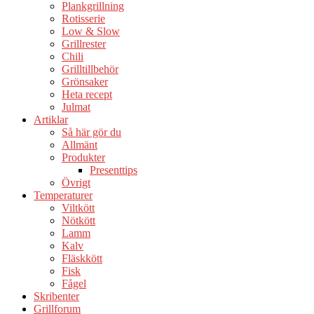
Plankgrillning
Rotisserie
Low & Slow
Grillrester
Chili
Grilltillbehör
Grönsaker
Heta recept
Julmat
Artiklar
Så här gör du
Allmänt
Produkter
Presenttips
Övrigt
Temperaturer
Viltkött
Nötkött
Lamm
Kalv
Fläskkött
Fisk
Fågel
Skribenter
Grillforum