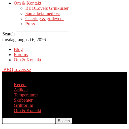
Om & Kontakt
BBQLovers Grillkurser
Samarbeta med oss
Catering & grillevent
Press
Search
torsdag, augusti 6, 2026
Blog
Forums
Om & Kontakt
BBQLovers.se
Recept
Artiklar
Temperaturer
Skribenter
Grillforum
Om & Kontakt