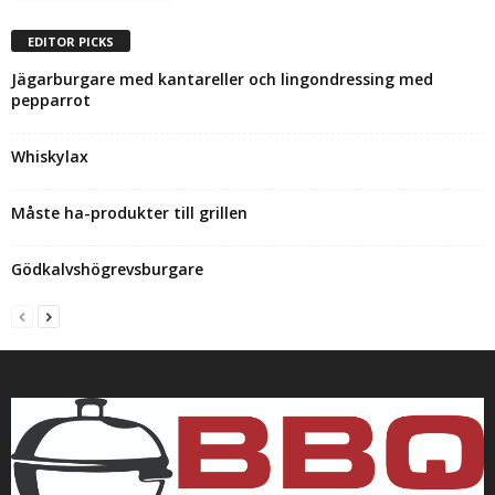
EDITOR PICKS
Jägarburgare med kantareller och lingondressing med
pepparrot
Whiskylax
Måste ha-produkter till grillen
Gödkalvshögrevsburgare