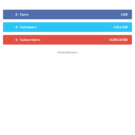
0
Fans
LIKE
0
Followers
FOLLOW
0
Subscribers
SUBSCRIBE
- Advertisement -