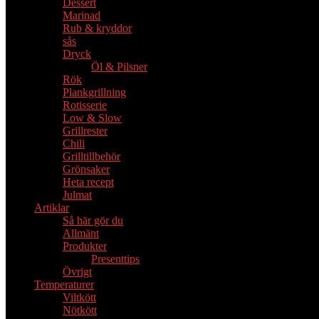
Dessert
Marinad
Rub & kryddor
sås
Dryck
Öl & Pilsner
Rök
Plankgrillning
Rotisserie
Low & Slow
Grillrester
Chili
Grilltillbehör
Grönsaker
Heta recept
Julmat
Artiklar
Så här gör du
Allmänt
Produkter
Presenttips
Övrigt
Temperaturer
Viltkött
Nötkött