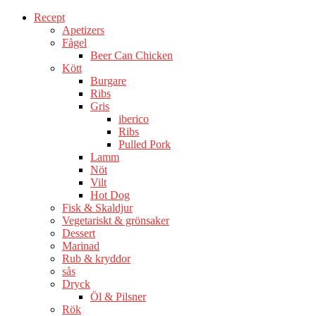
Recept
Apetizers
Fågel
Beer Can Chicken
Kött
Burgare
Ribs
Gris
iberico
Ribs
Pulled Pork
Lamm
Nöt
Vilt
Hot Dog
Fisk & Skaldjur
Vegetariskt & grönsaker
Dessert
Marinad
Rub & kryddor
sås
Dryck
Öl & Pilsner
Rök