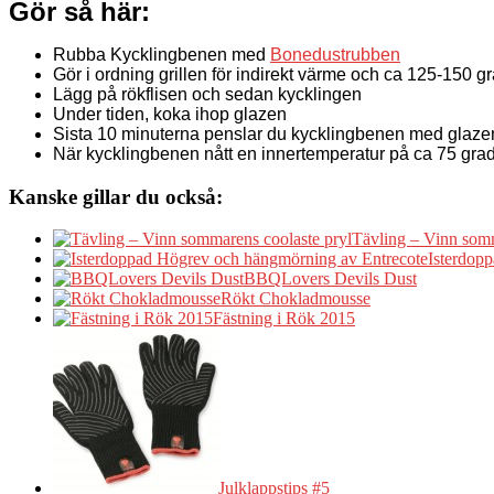
Gör så här:
Rubba Kycklingbenen med
Bonedustrubben
Gör i ordning grillen för indirekt värme och ca 125-150 g
Lägg på rökflisen och sedan kycklingen
Under tiden, koka ihop glazen
Sista 10 minuterna penslar du kycklingbenen med glaze
När kycklingbenen nått en innertemperatur på ca 75 grad
Kanske gillar du också:
Tävling – Vinn somm
Isterdop
BBQLovers Devils Dust
Rökt Chokladmousse
Fästning i Rök 2015
Julklappstips #5