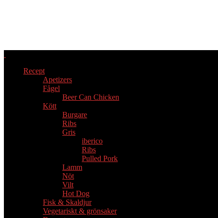
Recept
Apetizers
Fågel
Beer Can Chicken
Kött
Burgare
Ribs
Gris
iberico
Ribs
Pulled Pork
Lamm
Nöt
Vilt
Hot Dog
Fisk & Skaldjur
Vegetariskt & grönsaker