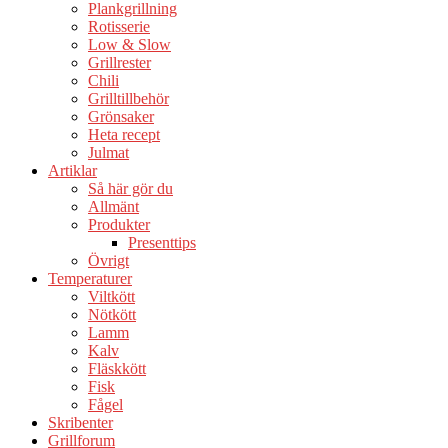
Plankgrillning
Rotisserie
Low & Slow
Grillrester
Chili
Grilltillbehör
Grönsaker
Heta recept
Julmat
Artiklar
Så här gör du
Allmänt
Produkter
Presenttips
Övrigt
Temperaturer
Viltkött
Nötkött
Lamm
Kalv
Fläskkött
Fisk
Fågel
Skribenter
Grillforum