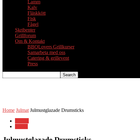
Lamm
Kalv
Fläskkött
Fisk
Fågel
Skribenter
Grillforum
Om & Kontakt
BBQLovers Grillkurser
Samarbeta med oss
Catering & grillevent
Press
Home
Julmat
Julmustglazade Drumsticks
Recept
Julmat
Julmustglazade Drumsticks