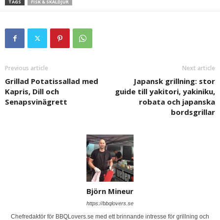
TAGS
FISK & SKALDJUR
Previous article
Next article
Grillad Potatissallad med
Japansk grillning: stor
Kapris, Dill och
guide till yakitori, yakiniku,
Senapsvinägrett
robata och japanska
bordsgrillar
Björn Mineur
https://bbqlovers.se
Chefredaktör för BBQLovers.se med ett brinnande intresse för grillning och