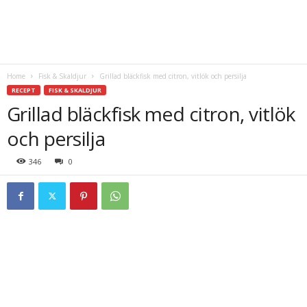
Home
Fisk & Skaldjur
Grillad bläckfisk med citron, vitlök och persilja
RECEPT
FISK & SKALDJUR
Grillad bläckfisk med citron, vitlök
och persilja
346
0