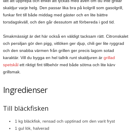
lätt att upprepa och enkel att lyckas med även om du inte grillar
skaldjur varje helg. Den passar lika bra på kolgrill som gasolgrill,
funkar fint till både middag med gäster och en lite bättre
torsdagskväll, och den går dessutom att förbereda i god tid.
Smakmässigt är det här också en väldigt tacksam rätt. Citronskalet
och persiljan gör den pigg, vitlöken ger djup, chili ger lite ryggrad
och den snabba värmen från grillen ger precis lagom sotad
karaktär. Vill du bygga en hel tallrik runt skaldjuren är
grillad
spetskål
ett riktigt fint tillbehör med både sötma och lite kärv
grillsmak.
Ingredienser
Till bläckfisken
1 kg bläckfisk, rensad och upptinad om den varit fryst
1 gul lök, halverad