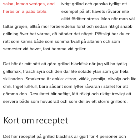
ivrigt grillad och ganska tydligt ett
exempel på att havets råvaror inte
alltid förlåter stress. Men när man väl
fattar grejen, alltså mör förberedelse först och sedan riktigt snabb
grillning över het värme, då händer det något. Plötsligt har du en
rätt som känns både som sommarkväll på altanen och som
semester vid havet, fast hemma vid grillen.
Det här är mitt sätt att göra grillad bläckfisk när jag vill ha tydlig
grillsmak, fräsch syra och den där lite sotade ytan som gör hela
skillnaden. Smakerna är enkla: citron, vitlök, persilja, olivolja och lite
chili. Inget lull-lull, bara sådant som lyfter råvaran i stället för att
gömma den. Resultatet blir saftigt, lätt rökigt och riktigt trevligt att
servera både som huvudrätt och som del av ett större grillbord.
Kort om receptet
Det här receptet på grillad bläckfisk är gjort för 4 personer och