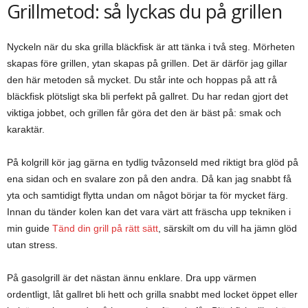
Grillmetod: så lyckas du på grillen
Nyckeln när du ska grilla bläckfisk är att tänka i två steg. Mörheten
skapas före grillen, ytan skapas på grillen. Det är därför jag gillar
den här metoden så mycket. Du står inte och hoppas på att rå
bläckfisk plötsligt ska bli perfekt på gallret. Du har redan gjort det
viktiga jobbet, och grillen får göra det den är bäst på: smak och
karaktär.
På kolgrill kör jag gärna en tydlig tvåzonseld med riktigt bra glöd på
ena sidan och en svalare zon på den andra. Då kan jag snabbt få
yta och samtidigt flytta undan om något börjar ta för mycket färg.
Innan du tänder kolen kan det vara värt att fräscha upp tekniken i
min guide
Tänd din grill på rätt sätt
, särskilt om du vill ha jämn glöd
utan stress.
På gasolgrill är det nästan ännu enklare. Dra upp värmen
ordentligt, låt gallret bli hett och grilla snabbt med locket öppet eller