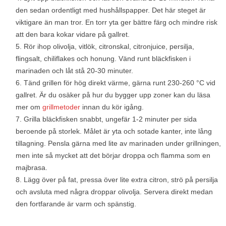
den sedan ordentligt med hushållspapper. Det här steget är
viktigare än man tror. En torr yta ger bättre färg och mindre risk
att den bara kokar vidare på gallret.
Rör ihop olivolja, vitlök, citronskal, citronjuice, persilja,
flingsalt, chiliflakes och honung. Vänd runt bläckfisken i
marinaden och låt stå 20-30 minuter.
Tänd grillen för hög direkt värme, gärna runt 230-260 °C vid
gallret. Är du osäker på hur du bygger upp zoner kan du läsa
mer om
grillmetoder
innan du kör igång.
Grilla bläckfisken snabbt, ungefär 1-2 minuter per sida
beroende på storlek. Målet är yta och sotade kanter, inte lång
tillagning. Pensla gärna med lite av marinaden under grillningen,
men inte så mycket att det börjar droppa och flamma som en
majbrasa.
Lägg över på fat, pressa över lite extra citron, strö på persilja
och avsluta med några droppar olivolja. Servera direkt medan
den fortfarande är varm och spänstig.