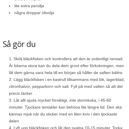
lite extra persilja
några droppar olivolja
Så gör du
Skölj bläckfisken och kontrollera att den är ordentligt rensad.
Är bitarna stora kan du dela dem grovt efter förkokningen, men
låt dem gärna vara hela till en början så håller de saften bättre.
Lägg bläckfisken i en kastrull tillsammans med lök, lagerblad,
citronhalvor, pepparkorn och salt. Fyll på med vatten så att det
precis täcker.
Låt allt sjuda mycket försiktigt, inte stormkoka, i 45-60
minuter. Tjockare tentakler kan behöva lite längre tid. Den ska
kännas mjuk när du sticker med en liten kniv i den tjockaste
delen.
Lyft upp bläckfisken och låt den svalna 10-15 minuter. Torka