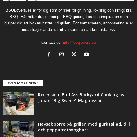
BBQLovers.se är för dig som brinner för grillning, rökning och riktigt bra
BBQ. Här hittar du grillrecept, BBQ-guider, tips och inspiration som
hjälper dig att lyckas bättre vid grillen. För samarbeten, annonsering eller
andra frågor är du varmt välkommen att kontakta oss.
Contact us:
info@bbqlovers.se
EVEN MORE NEWS
Recension: Bad Ass Backyard Cooking av
Johan “Big Swede” Magnusson
Havsabborre på grillen med gurksallad, dill
och pepparrotsyoghurt