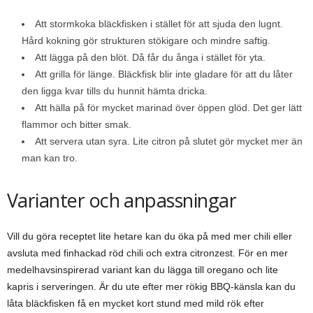
Att stormkoka bläckfisken i stället för att sjuda den lugnt.
Hård kokning gör strukturen stökigare och mindre saftig.
Att lägga på den blöt. Då får du ånga i stället för yta.
Att grilla för länge. Bläckfisk blir inte gladare för att du låter
den ligga kvar tills du hunnit hämta dricka.
Att hälla på för mycket marinad över öppen glöd. Det ger lätt
flammor och bitter smak.
Att servera utan syra. Lite citron på slutet gör mycket mer än
man kan tro.
Varianter och anpassningar
Vill du göra receptet lite hetare kan du öka på med mer chili eller
avsluta med finhackad röd chili och extra citronzest. För en mer
medelhavsinspirerad variant kan du lägga till oregano och lite
kapris i serveringen. Är du ute efter mer rökig BBQ-känsla kan du
låta bläckfisken få en mycket kort stund med mild rök efter