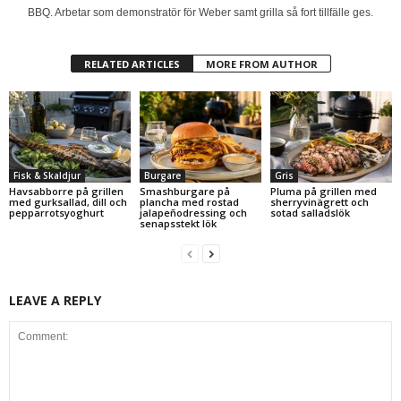
BBQ. Arbetar som demonstratör för Weber samt grilla så fort tillfälle ges.
RELATED ARTICLES
MORE FROM AUTHOR
Fisk & Skaldjur
Burgare
Gris
Havsabborre på grillen
Smashburgare på
Pluma på grillen med
med gurksallad, dill och
plancha med rostad
sherryvinägrett och
pepparrotsyoghurt
jalapeñodressing och
sotad salladslök
senapsstekt lök
LEAVE A REPLY