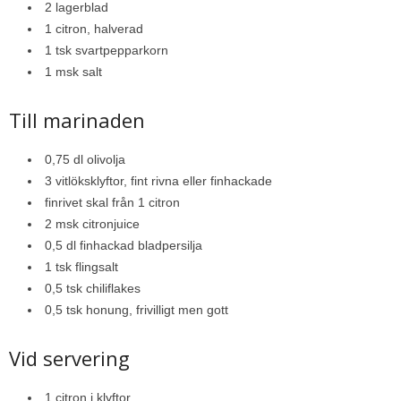
2 lagerblad
1 citron, halverad
1 tsk svartpepparkorn
1 msk salt
Till marinaden
0,75 dl olivolja
3 vitlöksklyftor, fint rivna eller finhackade
finrivet skal från 1 citron
2 msk citronjuice
0,5 dl finhackad bladpersilja
1 tsk flingsalt
0,5 tsk chiliflakes
0,5 tsk honung, frivilligt men gott
Vid servering
1 citron i klyftor