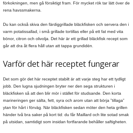
förkokningen, men gå försiktigt fram. För mycket rök tar lätt över de
rena havssmakerna.
Du kan också skiva den färdiggrillade bläckfisken och servera den i
varm potatissallad, i små grillade tortillas eller på ett fat med vita
bönor, citron och olivolja. Det här är ett grillad bläckfisk recept som
går att dra åt flera håll utan att tappa grundidén.
Varför det här receptet fungerar
Det som gör det här receptet stabilt är att varje steg har ett tydligt
jobb. Den lugna sjudningen bryter ner den sega strukturen i
bläckfisken så att den blir mör i stället för studsande. Den korta
marineringen ger sälta, fett, syra och arom utan att börja ”tillaga”
ytan för hårt i förväg. När bläckfisken sedan möter den heta grillen
händer två bra saker på kort tid: du får Maillard och lite sotad smak
på utsidan, samtidigt som insidan fortfarande behåller saftigheten.