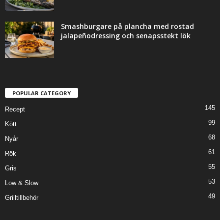
Smashburgare på plancha med rostad
jalapeñodressing och senapsstekt lök
POPULAR CATEGORY
145
Recept
99
Kött
68
Nyår
61
Rök
55
Gris
53
Low & Slow
49
Grilltillbehör