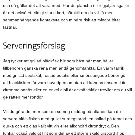
och då gäller det att vara med. Har du plancha eller gjutjärnsgaller
är det också ett riktigt starkt kort, särskilt om du vill få mer
sammanhängande kontaktyta och mindre risk att mindre bitar
fastnar.
Serveringsförslag
Jag tycker att grillad bläckfisk blir som bäst när man håller
tillbehören ganska rena men ändå genomtänkta. En varm tallrik
med grillad spetskål, rostad potatis eller smörslungade bönor gör
att bläckfisken får vara huvudperson utan att kännas ensam. Lite
citronmajonnäs eller en enkel aioli är också väldigt trevligt om du vill
ge rätten mer rondör.
Vill du göra det mer som en somrig middag på altanen kan du
servera bläckfisken med grillat surdegsbröd, en sallad på tomat och
gurka och ett glas kallt vitt vin eller alkoholfri citrondryck. Den
funkar också väldigt fint som del av ett större skaldjursbord ihop