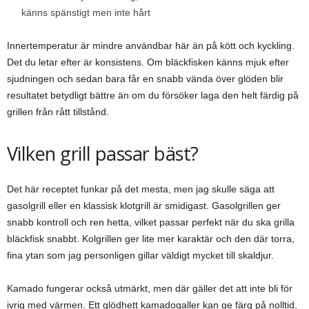
känns spänstigt men inte hårt
Innertemperatur är mindre användbar här än på kött och kyckling.
Det du letar efter är konsistens. Om bläckfisken känns mjuk efter
sjudningen och sedan bara får en snabb vända över glöden blir
resultatet betydligt bättre än om du försöker laga den helt färdig på
grillen från rått tillstånd.
Vilken grill passar bäst?
Det här receptet funkar på det mesta, men jag skulle säga att
gasolgrill eller en klassisk klotgrill är smidigast. Gasolgrillen ger
snabb kontroll och ren hetta, vilket passar perfekt när du ska grilla
bläckfisk snabbt. Kolgrillen ger lite mer karaktär och den där torra,
fina ytan som jag personligen gillar väldigt mycket till skaldjur.
Kamado fungerar också utmärkt, men där gäller det att inte bli för
ivrig med värmen. Ett glödhett kamadogaller kan ge färg på nolltid,