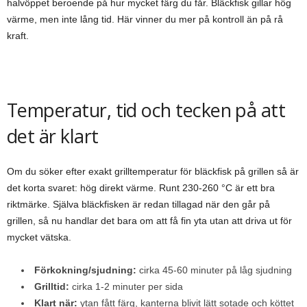
halvöppet beroende på hur mycket färg du får. Bläckfisk gillar hög
värme, men inte lång tid. Här vinner du mer på kontroll än på rå
kraft.
Temperatur, tid och tecken på att
det är klart
Om du söker efter exakt grilltemperatur för bläckfisk på grillen så är
det korta svaret: hög direkt värme. Runt 230-260 °C är ett bra
riktmärke. Själva bläckfisken är redan tillagad när den går på
grillen, så nu handlar det bara om att få fin yta utan att driva ut för
mycket vätska.
Förkokning/sjudning:
cirka 45-60 minuter på låg sjudning
Grilltid:
cirka 1-2 minuter per sida
Klart när:
ytan fått färg, kanterna blivit lätt sotade och köttet