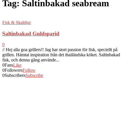
Tag: Saltinbakad seabream
Fisk & Skaldjur
Saltinbakad Guldsparid
0
// Hej alla goa grillers!! Jag har stort passion för fisk, speciellt på
grillen. Hämtat inspiration från det thailändska köket. Saltinbakad
fisk, och denna gång använde...
0
Fans
Like
0
Followers
Follow
0
Subscribers
Subscribe