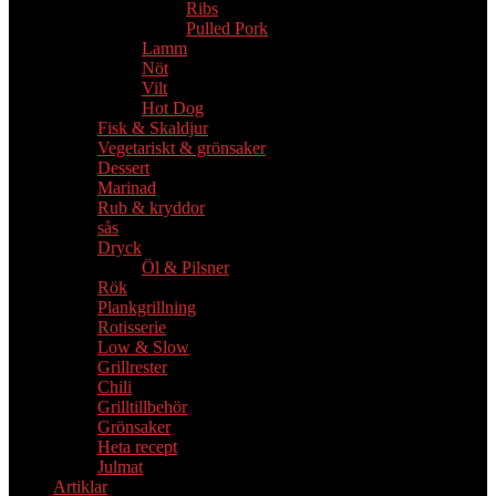
Ribs
Pulled Pork
Lamm
Nöt
Vilt
Hot Dog
Fisk & Skaldjur
Vegetariskt & grönsaker
Dessert
Marinad
Rub & kryddor
sås
Dryck
Öl & Pilsner
Rök
Plankgrillning
Rotisserie
Low & Slow
Grillrester
Chili
Grilltillbehör
Grönsaker
Heta recept
Julmat
Artiklar