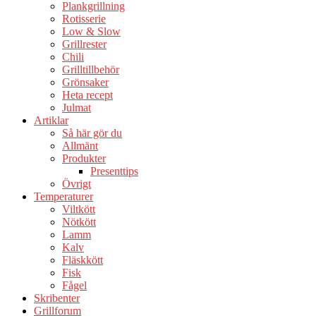
Plankgrillning
Rotisserie
Low & Slow
Grillrester
Chili
Grilltillbehör
Grönsaker
Heta recept
Julmat
Artiklar
Så här gör du
Allmänt
Produkter
Presenttips
Övrigt
Temperaturer
Viltkött
Nötkött
Lamm
Kalv
Fläskkött
Fisk
Fågel
Skribenter
Grillforum