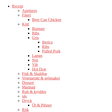
Recept
Apetizers
Fågel
Beer Can Chicken
Kött
Burgare
Ribs
Gris
iberico
Ribs
Pulled Pork
Lamm
Nöt
Vilt
Hot Dog
Fisk & Skaldjur
Vegetariskt & grönsaker
Dessert
Marinad
Rub & kryddor
sås
Dryck
Öl & Pilsner
Rök