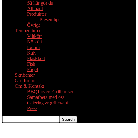
Så här gör du
Allmänt
Produkter
Presenttips
Övrigt
Temperaturer
Viltkött
Nötkött
Lamm
Kalv
Fläskkött
Fisk
Fågel
Skribenter
Grillforum
Om & Kontakt
BBQLovers Grillkurser
Samarbeta med oss
Catering & grillevent
Press