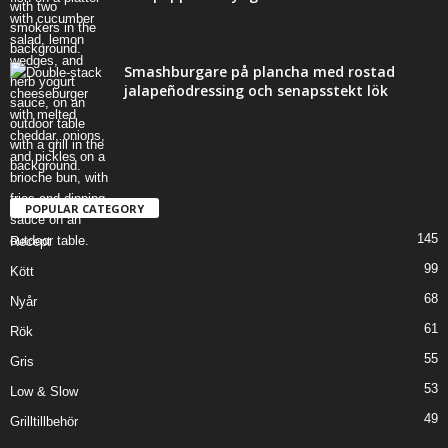
Smashburgare på plancha med rostad
jalapeñodressing och senapsstekt lök
POPULAR CATEGORY
145
Recept
99
Kött
68
Nyår
61
Rök
55
Gris
53
Low & Slow
49
Grilltillbehör