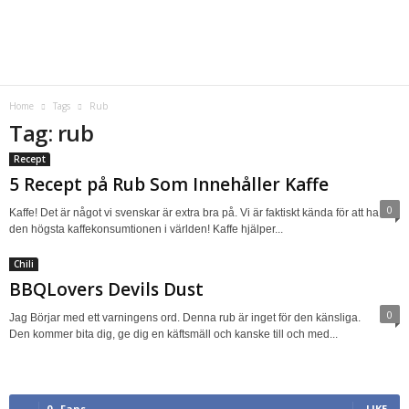
Home
Tags
Rub
Tag: rub
Recept
5 Recept på Rub Som Innehåller Kaffe
0
Kaffe! Det är något vi svenskar är extra bra på. Vi är faktiskt kända för att ha
den högsta kaffekonsumtionen i världen! Kaffe hjälper...
Chili
BBQLovers Devils Dust
0
Jag Börjar med ett varningens ord. Denna rub är inget för den känsliga.
Den kommer bita dig, ge dig en käftsmäll och kanske till och med...
0
Fans
LIKE