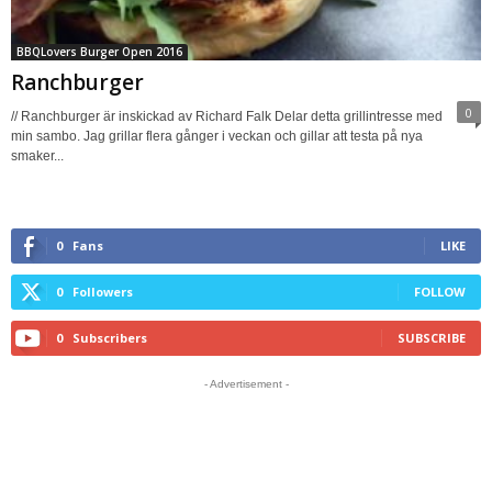
BBQLovers Burger Open 2016
Ranchburger
0
// Ranchburger är inskickad av Richard Falk Delar detta grillintresse med
min sambo. Jag grillar flera gånger i veckan och gillar att testa på nya
smaker...
0
Fans
LIKE
0
Followers
FOLLOW
0
Subscribers
SUBSCRIBE
- Advertisement -