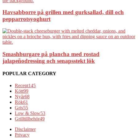
Havsabborre på grillen med gurksallad, dill och
pepparrotsyoghurt
Smashburgare på plancha med rostad
jalapeñodressing och senapsstekt lök
POPULAR CATEGORY
Recept
145
Kött
99
Nyår
68
Rök
61
Gris
55
Low & Slow
53
Grilltillbehör
49
Disclaimer
Privacy