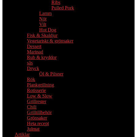
Ribs
Pulled Pork
Lamm
Nöt
Vilt
Hot Dog
Fisk & Skaldjur
Vegetariskt & grönsaker
Dessert
Marinad
Rub & kryddor
sås
Dryck
Öl & Pilsner
Rök
Plankgrillning
Rotisserie
Low & Slow
Grillrester
Chili
Grilltillbehör
Grönsaker
Heta recept
Julmat
Artiklar