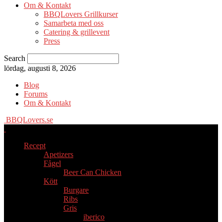
Om & Kontakt
BBQLovers Grillkurser
Samarbeta med oss
Catering & grillevent
Press
Search
lördag, augusti 8, 2026
Blog
Forums
Om & Kontakt
BBQLovers.se
Recept
Apetizers
Fågel
Beer Can Chicken
Kött
Burgare
Ribs
Gris
iberico