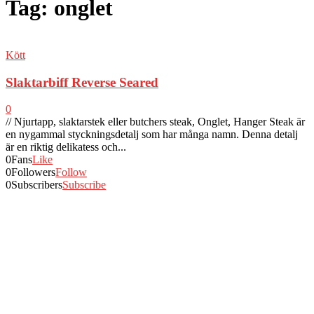
Tag: onglet
Kött
Slaktarbiff Reverse Seared
0
// Njurtapp, slaktarstek eller butchers steak, Onglet, Hanger Steak är
en nygammal styckningsdetalj som har många namn. Denna detalj
är en riktig delikatess och...
0
Fans
Like
0
Followers
Follow
0
Subscribers
Subscribe