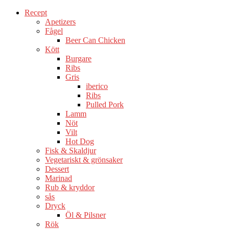
Recept
Apetizers
Fågel
Beer Can Chicken
Kött
Burgare
Ribs
Gris
iberico
Ribs
Pulled Pork
Lamm
Nöt
Vilt
Hot Dog
Fisk & Skaldjur
Vegetariskt & grönsaker
Dessert
Marinad
Rub & kryddor
sås
Dryck
Öl & Pilsner
Rök