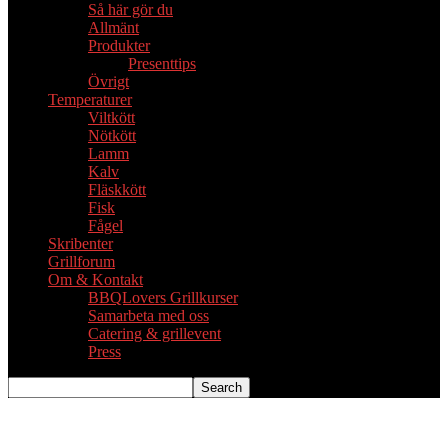
Så här gör du
Allmänt
Produkter
Presenttips
Övrigt
Temperaturer
Viltkött
Nötkött
Lamm
Kalv
Fläskkött
Fisk
Fågel
Skribenter
Grillforum
Om & Kontakt
BBQLovers Grillkurser
Samarbeta med oss
Catering & grillevent
Press