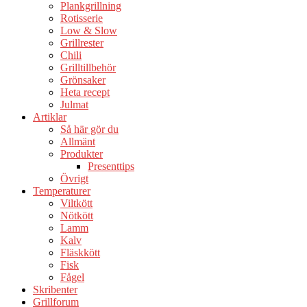
Plankgrillning
Rotisserie
Low & Slow
Grillrester
Chili
Grilltillbehör
Grönsaker
Heta recept
Julmat
Artiklar
Så här gör du
Allmänt
Produkter
Presenttips
Övrigt
Temperaturer
Viltkött
Nötkött
Lamm
Kalv
Fläskkött
Fisk
Fågel
Skribenter
Grillforum