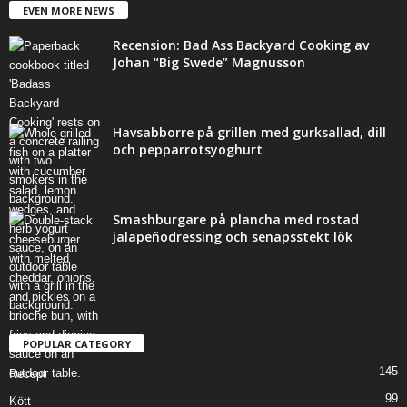
EVEN MORE NEWS
Recension: Bad Ass Backyard Cooking av
Johan “Big Swede” Magnusson
Havsabborre på grillen med gurksallad, dill
och pepparrotsyoghurt
Smashburgare på plancha med rostad
jalapeñodressing och senapsstekt lök
POPULAR CATEGORY
145
Recept
99
Kött