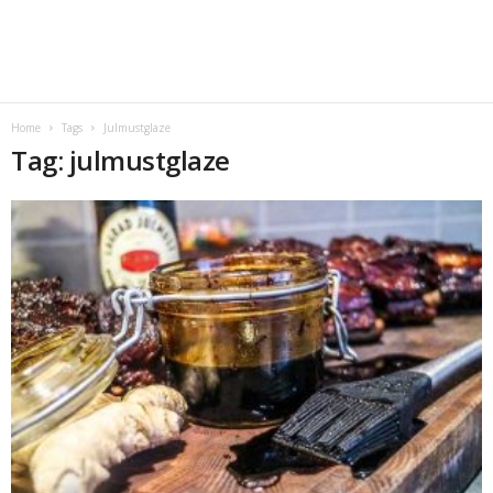
Home
Tags
Julmustglaze
Tag: julmustglaze