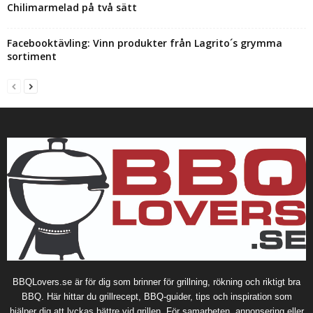
Chilimarmelad på två sätt
Facebooktävling: Vinn produkter från Lagrito´s grymma
sortiment
BBQLovers.se är för dig som brinner för grillning, rökning och riktigt bra
BBQ. Här hittar du grillrecept, BBQ-guider, tips och inspiration som
hjälper dig att lyckas bättre vid grillen. För samarbeten, annonsering eller