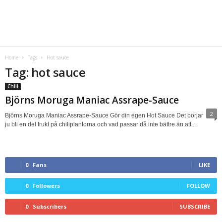
Home
Tags
Hot sauce
Tag: hot sauce
Chili
Björns Moruga Maniac Assrape-Sauce
2
Björns Moruga Maniac Assrape-Sauce Gör din egen Hot Sauce Det börjar
ju bli en del frukt på chiliplantorna och vad passar då inte bättre än att...
0
Fans
LIKE
0
Followers
FOLLOW
0
Subscribers
SUBSCRIBE