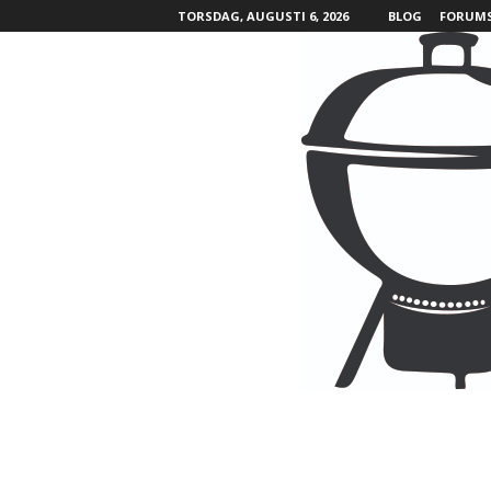
TORSDAG, AUGUSTI 6, 2026
BLOG
FORUM
B
B
Q
L