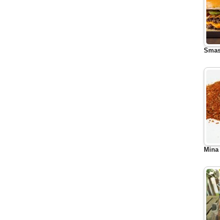
Smas
Mina 