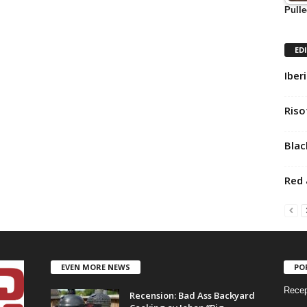
Pulle
ED
Iber
Riso
Blac
Red 
EVEN MORE NEWS
PO
Recep
Recension: Bad Ass Backyard