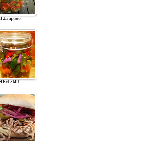
d Jalapeno
d hel chili