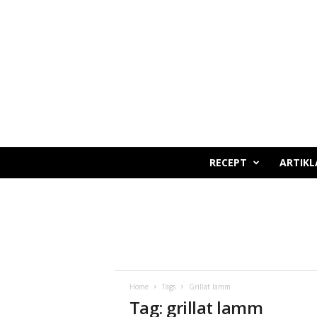
o
v
e
r
s
.
s
e
RECEPT
ARTIKL
Home
Tags
Grillat lamm
Tag: grillat lamm