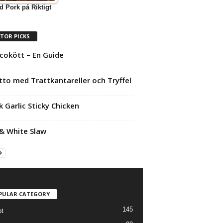
d Pork på Riktigt
ITOR PICKS
icokött – En Guide
tto med Trattkantareller och Tryffel
k Garlic Sticky Chicken
& White Slaw
PULAR CATEGORY
145
t