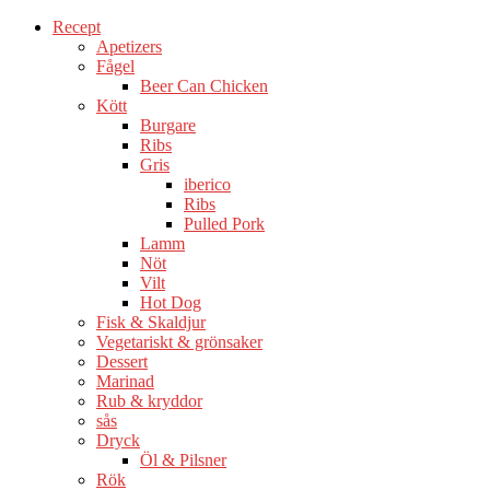
Recept
Apetizers
Fågel
Beer Can Chicken
Kött
Burgare
Ribs
Gris
iberico
Ribs
Pulled Pork
Lamm
Nöt
Vilt
Hot Dog
Fisk & Skaldjur
Vegetariskt & grönsaker
Dessert
Marinad
Rub & kryddor
sås
Dryck
Öl & Pilsner
Rök