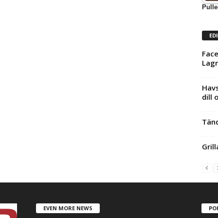
Pulle
ED
Face
Lagr
Havs
dill
Tänd
Gril
EVEN MORE NEWS
PO