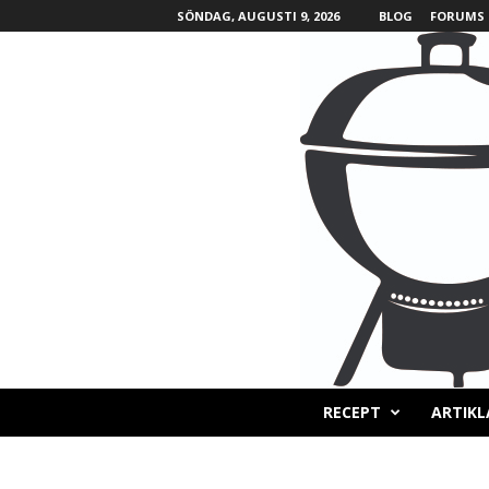
SÖNDAG, AUGUSTI 9, 2026
BLOG
FORUMS
B
RECEPT
ARTIKL
B
Q
L