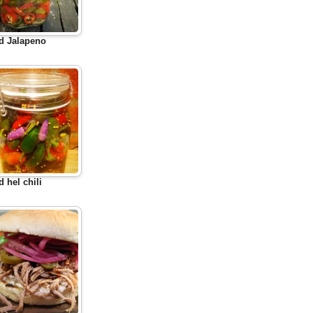
d Jalapeno
d hel chili