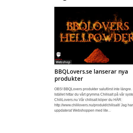
Webshop
BBQLovers.se lanserar nya
produkter
OBS! BBQLovers produkter saluförst inte längre.
Istället hittar du vårt grymma Chilisalt på vår syste
ChiliLovers.nu Vår chilisalt köper du HÄR:
http://www.chililovers.nu/produkt/chilisalt/ Jag ha
uppdaterat Webshoppen med lite...