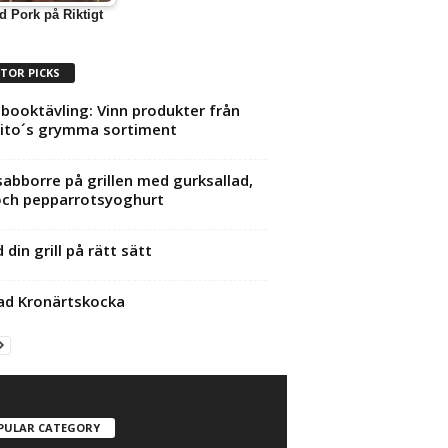
d Pork på Riktigt
ITOR PICKS
booktävling: Vinn produkter från
ito´s grymma sortiment
abborre på grillen med gurksallad,
 och pepparrotsyoghurt
 din grill på rätt sätt
lad Kronärtskocka
PULAR CATEGORY