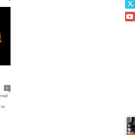
0
rsajt
r nu