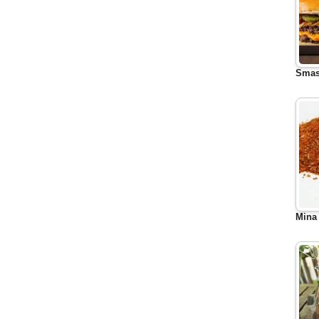
Smas
Mina 