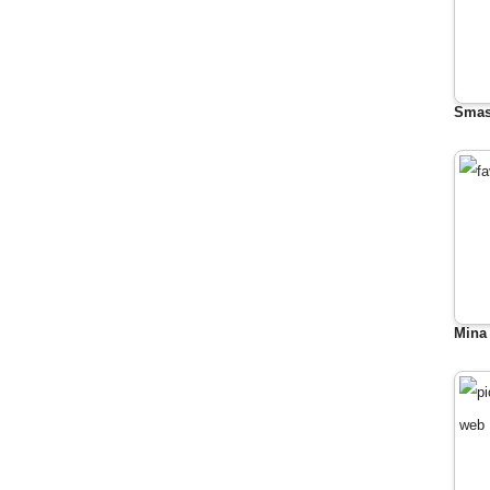
Smas
Mina 