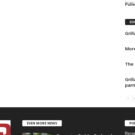
Pulle
ED
Gril
More
The 
Gril
par
EVEN MORE NEWS
PO
Recep