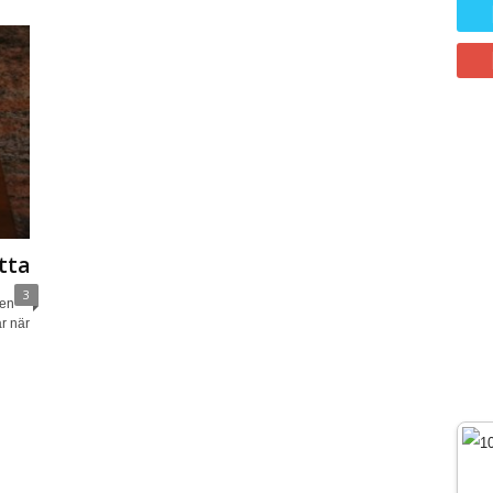
tta
3
men
r när