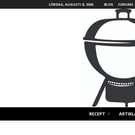
LÖRDAG, AUGUSTI 8, 2026
BLOG
FORUMS
B
RECEPT
ARTIKL
B
Q
L