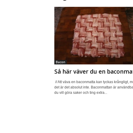
Bacon
Så här väver du en baconma
// Att väva en baconmatta kan tyckas krångligt, 
det är det absolut inte. Baconmattan är användba
du vill göra saker och ting extra...