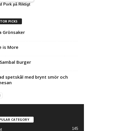
d Pork på Riktigt
ITOR PICKS
la Grönsaker
 is More
Sambal Burger
lad spetskål med brynt smör och
mesan
PULAR CATEGORY
145
t