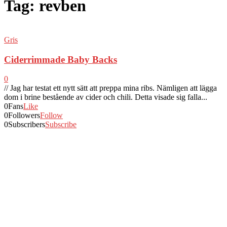
Tag: revben
Gris
Ciderrimmade Baby Backs
0
// Jag har testat ett nytt sätt att preppa mina ribs. Nämligen att lägga
dom i brine bestående av cider och chili. Detta visade sig falla...
0
Fans
Like
0
Followers
Follow
0
Subscribers
Subscribe