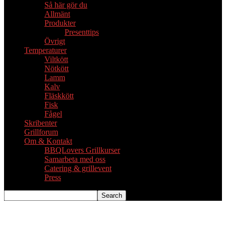
Så här gör du
Allmänt
Produkter
Presenttips
Övrigt
Temperaturer
Viltkött
Nötkött
Lamm
Kalv
Fläskkött
Fisk
Fågel
Skribenter
Grillforum
Om & Kontakt
BBQLovers Grillkurser
Samarbeta med oss
Catering & grillevent
Press