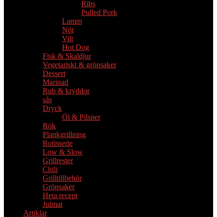
Ribs
Pulled Pork
Lamm
Nöt
Vilt
Hot Dog
Fisk & Skaldjur
Vegetariskt & grönsaker
Dessert
Marinad
Rub & kryddor
sås
Dryck
Öl & Pilsner
Rök
Plankgrillning
Rotisserie
Low & Slow
Grillrester
Chili
Grilltillbehör
Grönsaker
Heta recept
Julmat
Artiklar