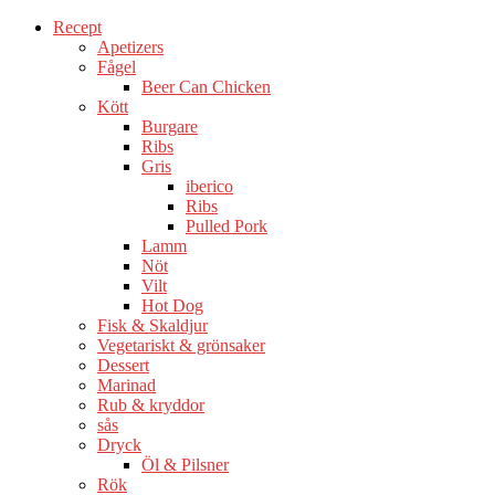
Recept
Apetizers
Fågel
Beer Can Chicken
Kött
Burgare
Ribs
Gris
iberico
Ribs
Pulled Pork
Lamm
Nöt
Vilt
Hot Dog
Fisk & Skaldjur
Vegetariskt & grönsaker
Dessert
Marinad
Rub & kryddor
sås
Dryck
Öl & Pilsner
Rök