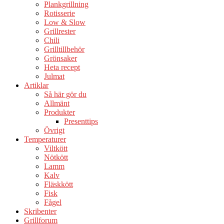
Plankgrillning
Rotisserie
Low & Slow
Grillrester
Chili
Grilltillbehör
Grönsaker
Heta recept
Julmat
Artiklar
Så här gör du
Allmänt
Produkter
Presenttips
Övrigt
Temperaturer
Viltkött
Nötkött
Lamm
Kalv
Fläskkött
Fisk
Fågel
Skribenter
Grillforum