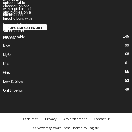
POPULAR CATEGORY
145
Recept
99
Kött
68
Nyår
61
Rök
55
Gris
53
Low & Slow
49
Grilltillbehör
Disclaimer
Privacy
Advertisement
Contact Us
© Newsmag WordPress Theme by TagDiv