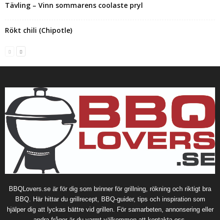
Tävling – Vinn sommarens coolaste pryl
Rökt chili (Chipotle)
BBQLovers.se är för dig som brinner för grillning, rökning och riktigt bra
BBQ. Här hittar du grillrecept, BBQ-guider, tips och inspiration som
hjälper dig att lyckas bättre vid grillen. För samarbeten, annonsering eller
andra frågor är du varmt välkommen att kontakta oss.