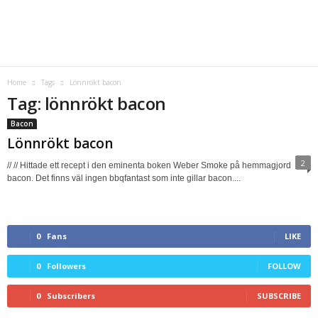
Home
Tags
Lönnrökt bacon
Tag: lönnrökt bacon
Bacon
Lönnrökt bacon
2
// // Hittade ett recept i den eminenta boken Weber Smoke på hemmagjord
bacon. Det finns väl ingen bbqfantast som inte gillar bacon....
0
Fans
LIKE
0
Followers
FOLLOW
0
Subscribers
SUBSCRIBE