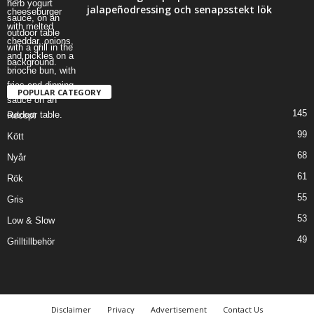
jalapeñodressing och senapsstekt lök
POPULAR CATEGORY
145
Recept
99
Kött
68
Nyår
61
Rök
55
Gris
53
Low & Slow
49
Grilltillbehör
Disclaimer
Privacy
Advertisement
Contact Us