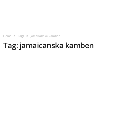
Home
Tags
Jamaicanska kamben
Tag: jamaicanska kamben