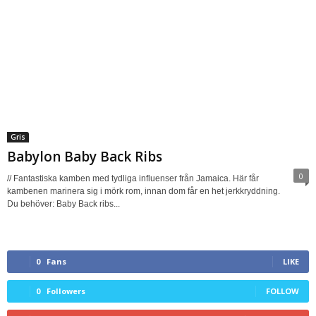
Gris
Babylon Baby Back Ribs
0
// Fantastiska kamben med tydliga influenser från Jamaica. Här får
kambenen marinera sig i mörk rom, innan dom får en het jerkkryddning.
Du behöver: Baby Back ribs...
0
Fans
LIKE
0
Followers
FOLLOW