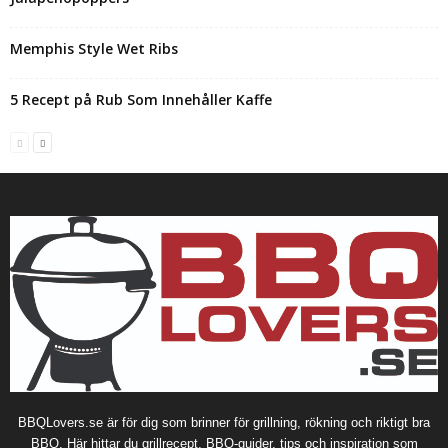
Memphis Style Wet Ribs
5 Recept på Rub Som Innehåller Kaffe
BBQLovers.se är för dig som brinner för grillning, rökning och riktigt bra
BBQ. Här hittar du grillrecept, BBQ-guider, tips och inspiration som