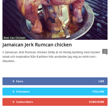
Beer Can Chicken
Jamaican Jerk Rumcan chicken
1
// Jamaican Jerk Rumcan chicken Detta är en trevlig kyckling med mycket
smak och inspiration från Karibien Här använder jag mig av mörk rom i
ölburken...
0
Fans
LIKE
0
Followers
FOLLOW
0
Subscribers
SUBSCRIBE