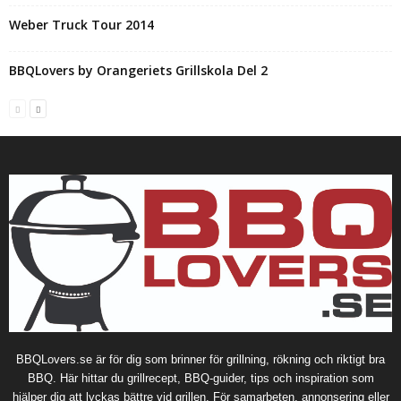
Weber Truck Tour 2014
BBQLovers by Orangeriets Grillskola Del 2
BBQLovers.se är för dig som brinner för grillning, rökning och riktigt bra
BBQ. Här hittar du grillrecept, BBQ-guider, tips och inspiration som
hjälper dig att lyckas bättre vid grillen. För samarbeten, annonsering eller