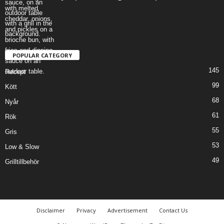
POPULAR CATEGORY
145
Recept
99
Kött
68
Nyår
61
Rök
55
Gris
53
Low & Slow
49
Grilltillbehör
Disclaimer
Privacy
Advertisement
Contact Us