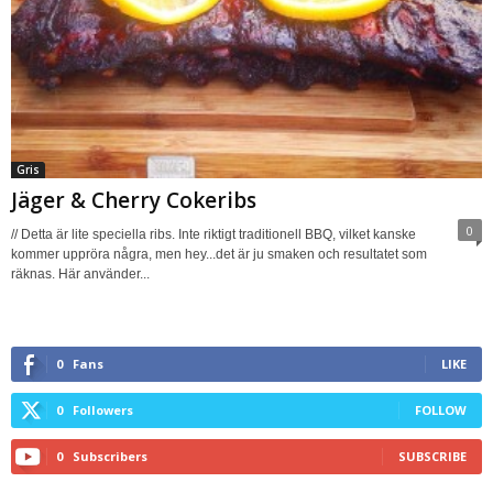
Gris
Jäger & Cherry Cokeribs
0
// Detta är lite speciella ribs. Inte riktigt traditionell BBQ, vilket kanske
kommer uppröra några, men hey...det är ju smaken och resultatet som
räknas. Här använder...
0
Fans
LIKE
0
Followers
FOLLOW
0
Subscribers
SUBSCRIBE