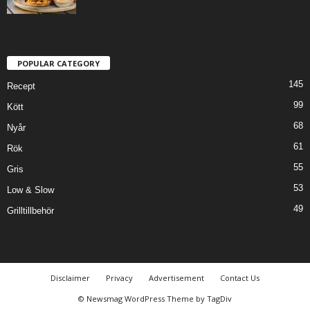
POPULAR CATEGORY
145
Recept
99
Kött
68
Nyår
61
Rök
55
Gris
53
Low & Slow
49
Grilltillbehör
Disclaimer
Privacy
Advertisement
Contact Us
© Newsmag WordPress Theme by TagDiv