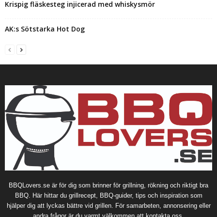
Krispig fläskesteg injicerad med whiskysmör
AK:s Sötstarka Hot Dog
BBQLovers.se är för dig som brinner för grillning, rökning och riktigt bra
BBQ. Här hittar du grillrecept, BBQ-guider, tips och inspiration som
hjälper dig att lyckas bättre vid grillen. För samarbeten, annonsering eller
andra frågor är du varmt välkommen att kontakta oss.