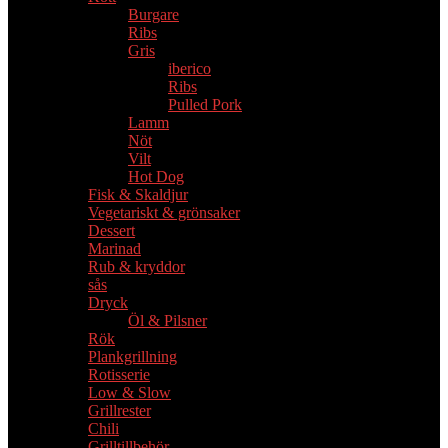
Burgare
Ribs
Gris
iberico
Ribs
Pulled Pork
Lamm
Nöt
Vilt
Hot Dog
Fisk & Skaldjur
Vegetariskt & grönsaker
Dessert
Marinad
Rub & kryddor
sås
Dryck
Öl & Pilsner
Rök
Plankgrillning
Rotisserie
Low & Slow
Grillrester
Chili
Grilltillbehör