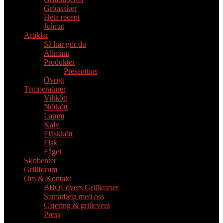
Grönsaker
Heta recept
Julmat
Artiklar
Så här gör du
Allmänt
Produkter
Presenttips
Övrigt
Temperaturer
Viltkött
Nötkött
Lamm
Kalv
Fläskkött
Fisk
Fågel
Skribenter
Grillforum
Om & Kontakt
BBQLovers Grillkurser
Samarbeta med oss
Catering & grillevent
Press