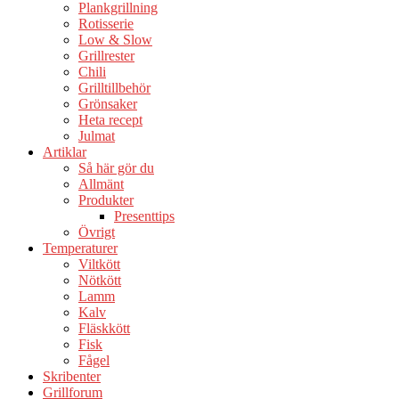
Plankgrillning
Rotisserie
Low & Slow
Grillrester
Chili
Grilltillbehör
Grönsaker
Heta recept
Julmat
Artiklar
Så här gör du
Allmänt
Produkter
Presenttips
Övrigt
Temperaturer
Viltkött
Nötkött
Lamm
Kalv
Fläskkött
Fisk
Fågel
Skribenter
Grillforum