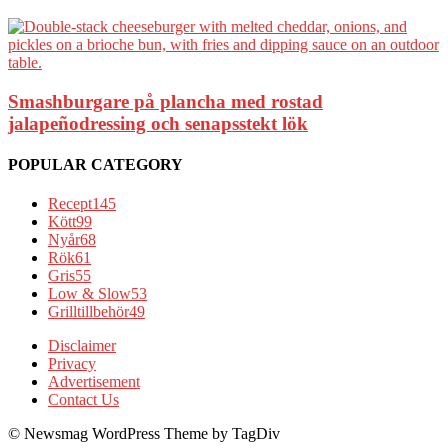
Smashburgare på plancha med rostad
jalapeñodressing och senapsstekt lök
POPULAR CATEGORY
Recept
145
Kött
99
Nyår
68
Rök
61
Gris
55
Low & Slow
53
Grilltillbehör
49
Disclaimer
Privacy
Advertisement
Contact Us
© Newsmag WordPress Theme by TagDiv