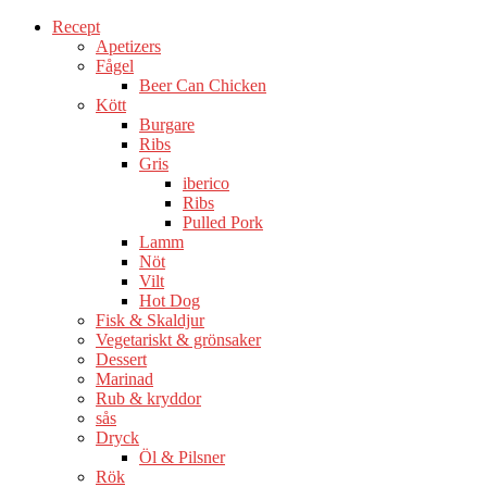
Recept
Apetizers
Fågel
Beer Can Chicken
Kött
Burgare
Ribs
Gris
iberico
Ribs
Pulled Pork
Lamm
Nöt
Vilt
Hot Dog
Fisk & Skaldjur
Vegetariskt & grönsaker
Dessert
Marinad
Rub & kryddor
sås
Dryck
Öl & Pilsner
Rök