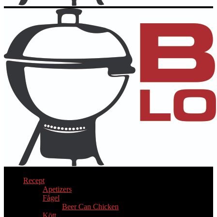
Recept
Apetizers
Fågel
Beer Can Chicken
Kött